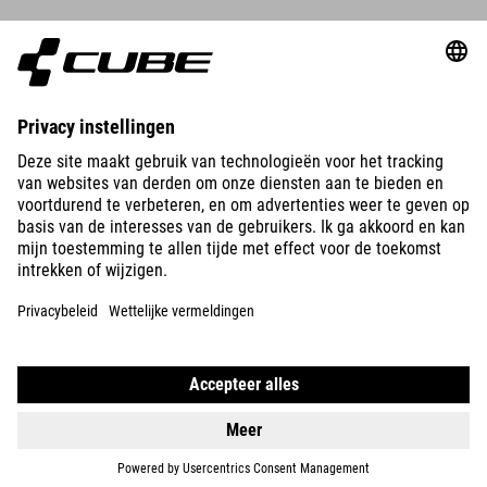
BIKES
E-BIKES
KIDS
GEAR
EQUIPMENT
SUPPORT