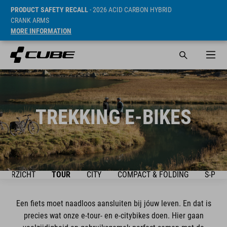
PRODUCT SAFETY RECALL
- 2026 ACID CARBON HYBRID
CRANK ARMS
MORE INFORMATION
TREKKING E-BIKES
OVERZICHT
TOUR
CITY
COMPACT & FOLDING
S-PED
Een fiets moet naadloos aansluiten bij jóuw leven. En dat is
precies wat onze e-tour- en e-citybikes doen. Hier gaan