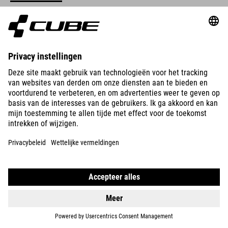
Met de S-Pedelc en z'n e-power van Bosch vermijd je niet
alleen de file, maar kom je ook nog eens uitgerust op je werk
aan.
FRAMEVARIANT