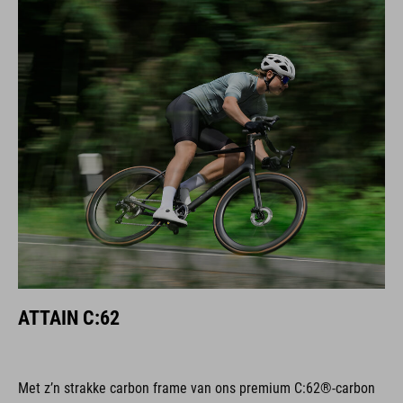
ATTAIN C:62
Met z’n strakke carbon frame van ons premium C:62®-carbon