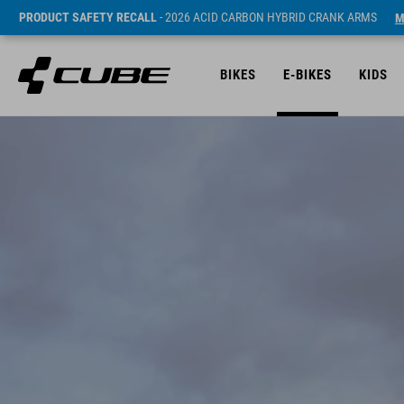
PRODUCT SAFETY RECALL
- 2026 ACID CARBON HYBRID CRANK ARMS
M
BIKES
E-BIKES
KIDS