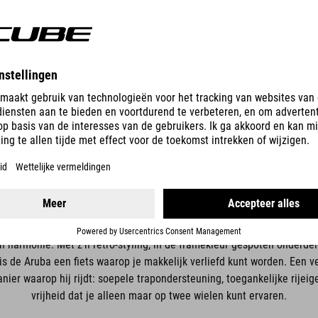
n harmonie. Met z'n retro-styling, in de framekleur gespoten onderde
s de Aruba een fiets waarop je makkelijk verliefd kunt worden. Een ve
nier waarop hij rijdt: soepele trapondersteuning, toegankelijke rije
vrijheid dat je alleen maar op twee wielen kunt ervaren.