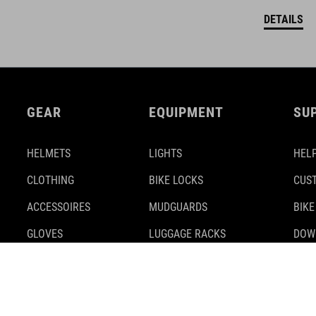
DETAILS
GEAR
EQUIPMENT
SU
HELMETS
LIGHTS
HELP
CLOTHING
BIKE LOCKS
CUS
ACCESSOIRES
MUDGUARDS
BIKE
GLOVES
LUGGAGE RACKS
DOW
SHOES
KICKSTANDS
SAFE
BACKPACKS
TIRES
BIKE
BAGS & BASKETS
TRAILER