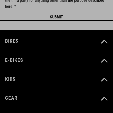
the third party for anything other than the purpose described
here. *
BIKES
E-BIKES
KIDS
GEAR