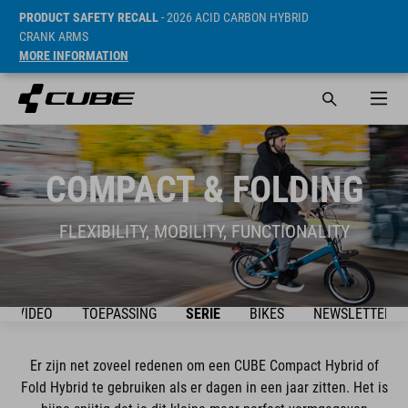
PRODUCT SAFETY RECALL
- 2026 ACID CARBON HYBRID
CRANK ARMS
MORE INFORMATION
COMPACT & FOLDING
FLEXIBILITY, MOBILITY, FUNCTIONALITY
VIDEO
TOEPASSING
SERIE
BIKES
NEWSLETTER
Er zijn net zoveel redenen om een CUBE Compact Hybrid of
Fold Hybrid te gebruiken als er dagen in een jaar zitten. Het is