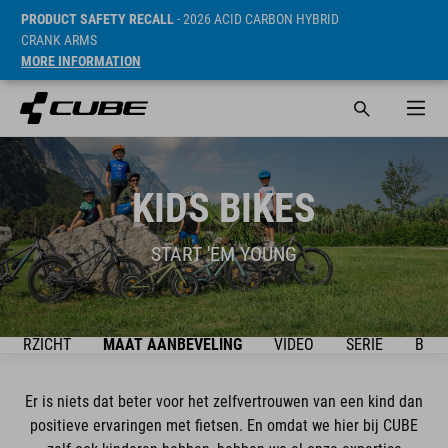
PRODUCT SAFETY RECALL
- 2026 ACID CARBON HYBRID
CRANK ARMS
MORE INFORMATION
KIDS BIKES
START 'EM YOUNG
OVERZICHT
MAAT AANBEVELING
VIDEO
SERIE
BIKE
Er is niets dat beter voor het zelfvertrouwen van een kind dan
positieve ervaringen met fietsen. En omdat we hier bij CUBE