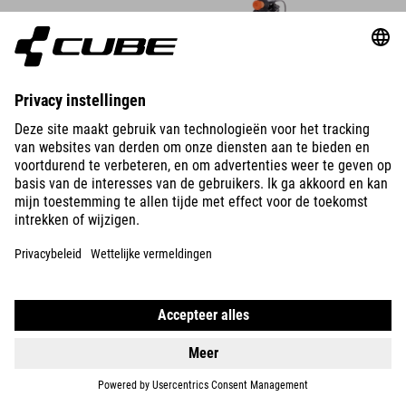
DETAILS
ACID 200
DISC
599
EUR