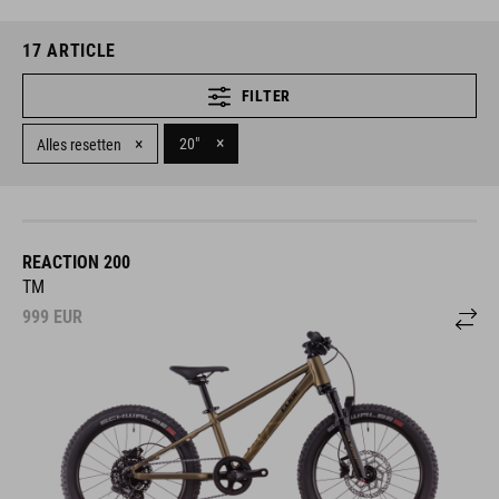
17
ARTICLE
FILTER
×
×
20"
Alles resetten
REACTION 200
TM
999
EUR