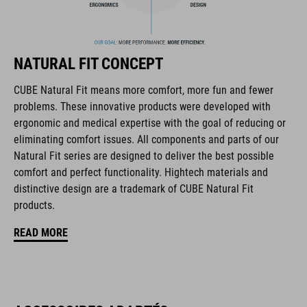
technique et d’utilisabilité.
CARACTÉRISTIQUES
NATURAL FIT CONCEPT
downhill/mountain bike helmet
CUBE Natural Fit means more comfort, more fun and fewer
in collaboration with 100% Speed Lab
problems. These innovative products were developed with
ergonomic and medical expertise with the goal of reducing or
ultralight fibreglass shell
eliminating comfort issues. All components and parts of our
Natural Fit series are designed to deliver the best possible
active cooling system
comfort and perfect functionality. Hightech materials and
distinctive design are a trademark of CUBE Natural Fit
improved ventilation channels
products.
removable, washable pads
READ MORE
perfect fit
height-adjustable visor