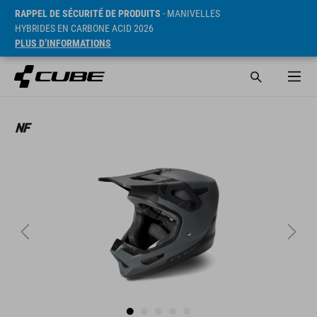
RAPPEL DE SÉCURITÉ DE PRODUITS
- MANIVELLES
HYBRIDES EN CARBONE ACID 2026
PLUS D’INFORMATIONS
PVC* 229.95 EUR