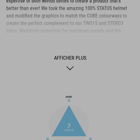
expertise of both worlds unites to create a product that's
better than ever! We took the amazing 100% STATUS helmet
and modified the graphics to match the CUBE colourways to
create the perfect complement to our TWO15 and STEREO
bikes. Maximum protection for maximum speeds and the
gnarliest of terrain.
AFFICHER PLUS
MARQUE
La marque CUBE est synonyme de produits innovants et de
haute qualité qui sont toujours orientés sur les tendances
actuelles. Les produits sont parfaitement ajustés les uns aux
autres par la coopération étroite des designers dans le
développement des accessoires et des vélos et engendrent
ainsi la meilleure combinaison en matière de design, de