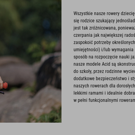
Wszystkie nasze rowery dziecię
się rodzice szukający jednośla
jest tak zróżnicowana, poniewa
czerpania jak największej radoś
zaspokoić potrzeby określonyc
umiejętności) i/lub wymagania
sposób na rozpoczęcie nauki ja
nasze modele Acid są skonstru
do szkoły, przez rodzinne wycie
dodatkowe bezpieczeństwo i sty
naszych rowerach dla dorosłych
lekkimi ramami i idealnie dobr
w pełni funkcjonalnymi roweram