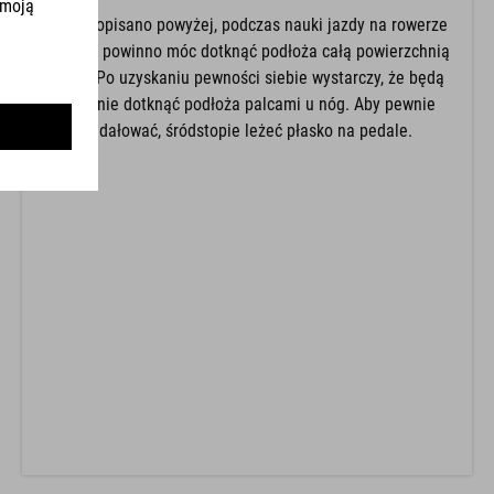
Jak to opisano powyżej, podczas nauki jazdy na rowerze
dziecko powinno móc dotknąć podłoża całą powierzchnią
stopy. Po uzyskaniu pewności siebie wystarczy, że będą
w stanie dotknąć podłoża palcami u nóg. Aby pewnie
pedałować, śródstopie leżeć płasko na pedale.