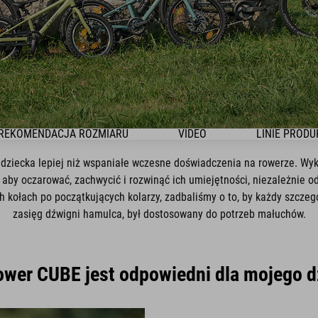
REKOMENDACJA ROZMIARU
VIDEO
LINIE PROD
 dziecka lepiej niż wspaniałe wczesne doświadczenia na rowerze. Wy
aby oczarować, zachwycić i rozwinąć ich umiejętności, niezależnie o
kołach po początkujących kolarzy, zadbaliśmy o to, by każdy szczegó
zasięg dźwigni hamulca, był dostosowany do potrzeb małuchów.
ower CUBE jest odpowiedni dla mojego 