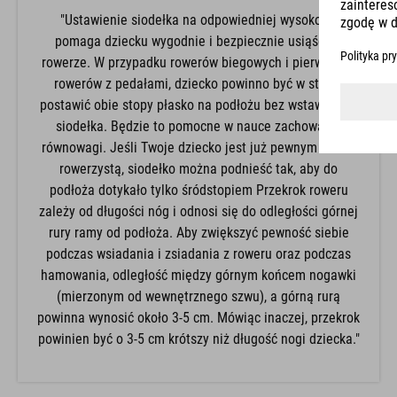
"Ustawienie siodełka na odpowiedniej wysokości
pomaga dziecku wygodnie i bezpiecznie usiąść na
rowerze. W przypadku rowerów biegowych i pierwszych
rowerów z pedałami, dziecko powinno być w stanie
postawić obie stopy płasko na podłożu bez wstawania z
siodełka. Będzie to pomocne w nauce zachowania
równowagi. Jeśli Twoje dziecko jest już pewnym siebie
rowerzystą, siodełko można podnieść tak, aby do
podłoża dotykało tylko śródstopiem Przekrok roweru
zależy od długości nóg i odnosi się do odległości górnej
rury ramy od podłoża. Aby zwiększyć pewność siebie
podczas wsiadania i zsiadania z roweru oraz podczas
hamowania, odległość między górnym końcem nogawki
(mierzonym od wewnętrznego szwu), a górną rurą
powinna wynosić około 3-5 cm. Mówiąc inaczej, przekrok
powinien być o 3-5 cm krótszy niż długość nogi dziecka."