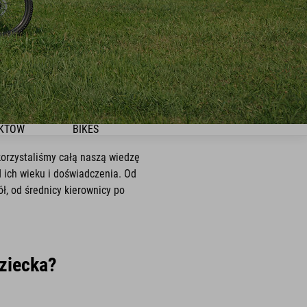
UKTÓW
BIKES
korzystaliśmy całą naszą wiedzę
d ich wieku i doświadczenia. Od
ł, od średnicy kierownicy po
dziecka?