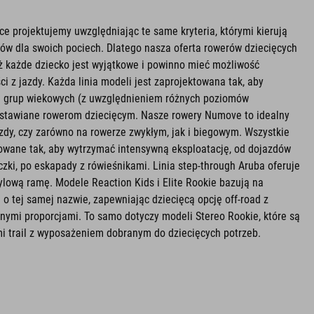
ce projektujemy uwzględniając te same kryteria, którymi kierują
dów dla swoich pociech. Dlatego nasza oferta rowerów dziecięcych
ż każde dziecko jest wyjątkowe i powinno mieć możliwość
ci z jazdy. Każda linia modeli jest zaprojektowana tak, aby
h grup wiekowych (z uwzględnieniem różnych poziomów
 stawiane rowerom dziecięcym. Nasze rowery Numove to idealny
zdy, czy zarówno na rowerze zwykłym, jak i biegowym. Wszystkie
owane tak, aby wytrzymać intensywną eksploatację, od dojazdów
czki, po eskapady z rówieśnikami. Linia step-through Aruba oferuje
lową ramę. Modele Reaction Kids i Elite Rookie bazują na
 o tej samej nazwie, zapewniając dziecięcą opcję off-road z
anymi proporcjami. To samo dotyczy modeli Stereo Rookie, które są
i trail z wyposażeniem dobranym do dziecięcych potrzeb.