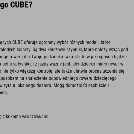
cego CUBE?
ięcych CUBE oferuje ogromny wybór różnych modeli, które
młodych kolarzy. Są dwa kluczowe czynniki, które należy wziąć pod
go roweru dla Twojego dziecka: wzrost i to w jaki sposób będzie
a pełni satysfakcji z jazdy ważne jest, aby dziecko miało rower w
nie tylko większą kontrolę, ale także ułatwia proces uczenia się
 sposobem na znalezienie odpowiedniego roweru dziecięcego
wizyta u lokalnego dealera. Mogą doradzić Ci osobiście i
nej."
ię z kilkoma wskazówkami.