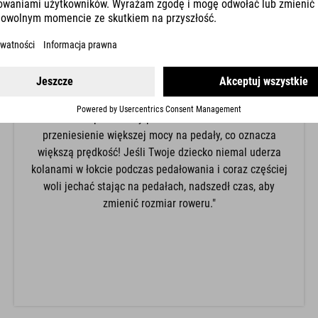
"Położenie kolana zależy od wysokości siodełka. Dla
początkujących polecamy niższą wysokość siodełka z
mocniejszym zgięciem w kolanie tak, aby w trudnej
sytuacji łatwo było postawić stopy płasko na podłożu.
Dorośli i bardziej pewne siebie dzieci mogą podwyższyć
siodełko, dzięki czemu kolana będą się niemal
całkowicie prostowały pedałowania. Pozwala to na
przeniesienie większej mocy na pedały, co oznacza
większą prędkość! Jeśli Twoje dziecko niemal uderza
kolanami w łokcie podczas pedałowania i coraz częściej
woli jechać stając na pedałach, nadszedł czas, aby
zmienić rozmiar roweru."