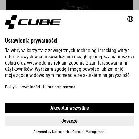
S-PEDELEC
Pokonaj ruch uliczny i przyjedź dojedź do celu klasą dzięki
wyrafinowanej mocy napędu Bosch S-Pedelec i wszechstronnej,
wygodnej konstrukcji ramy
WERSJA RAMKI