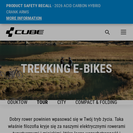
PRODUCT SAFETY RECALL
- 2026 ACID CARBON HYBRID
CRANK ARMS
MORE INFORMATION
TREKKING E-BIKES
IE PRODUKTÓW
TOUR
CITY
COMPACT & FOLDING
S-
Dobry rower powinien wpasować się w Twój tryb życia. Taka
właśnie filozofia kryje się za naszymi elektrycznymi rowerami