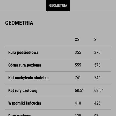
GEOMETRIA
GEOMETRIA
XS
S
Rura podsiodłowa
355
370
Górna rura pozioma
555
578
Kąt nachylenia siodełka
74°
74°
Kąt rury czołowej
68.5°
68.5°
Wsporniki łańcucha
410
426
Rura czołowa
125
97