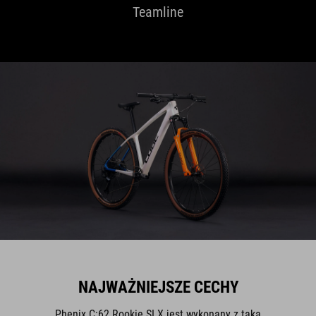
Teamline
NAJWAŻNIEJSZE CECHY
Phenix C:62 Rookie SLX jest wykonany z taką