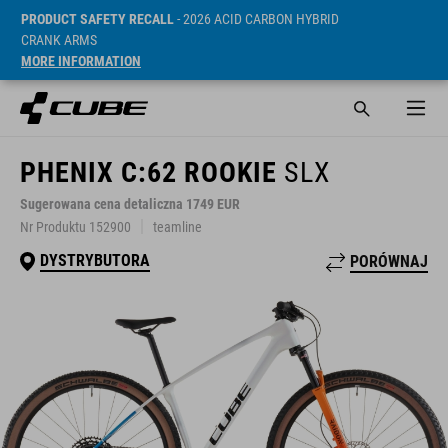
PRODUCT SAFETY RECALL
- 2026 ACID CARBON HYBRID
CRANK ARMS
MORE INFORMATION
PHENIX C:62 ROOKIE
SLX
Sugerowana cena detaliczna 1749 EUR
Nr Produktu 152900
teamline
DYSTRYBUTORA
PORÓWNAJ