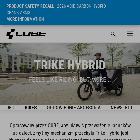
PRODUCT SAFETY RECALL
- 2026 ACID CARBON HYBRID
CRANK ARMS
MORE INFORMATION
TRIKE HYBRID
FEELS LIKE RIDING. BUT MORE...
VIDEO
BIKES
ODPOWIEDNIE AKCESORIA
NEWSLETTER
Opracowany przez CUBE, aby ułatwić przewożenie ładunków
lub dzieci, zmyślny mechanizm przechyłu Trike Hybrid jest