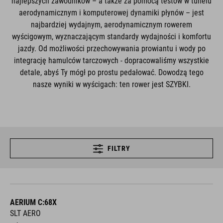
najlepszych zawodników – a także za pomocą testów w tunelu
aerodynamicznym i komputerowej dynamiki płynów – jest
najbardziej wydajnym, aerodynamicznym rowerem
wyścigowym, wyznaczającym standardy wydajności i komfortu
jazdy. Od możliwości przechowywania prowiantu i wody po
integrację hamulców tarczowych - dopracowaliśmy wszystkie
detale, abyś Ty mógł po prostu pedałować. Dowodzą tego
nasze wyniki w wyścigach: ten rower jest SZYBKI.
FILTRY
AERIUM C:68X
SLT AERO