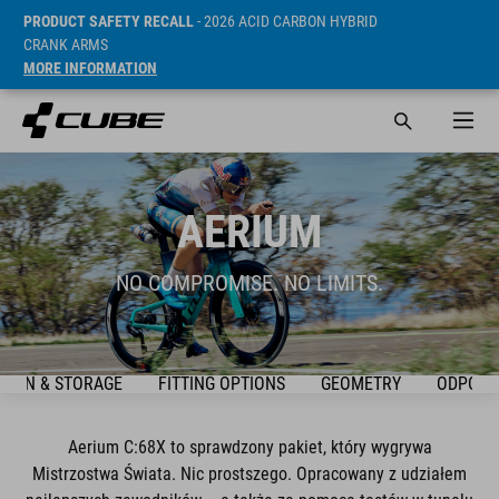
PRODUCT SAFETY RECALL
- 2026 ACID CARBON HYBRID
CRANK ARMS
MORE INFORMATION
AERIUM
NO COMPROMISE. NO LIMITS.
TION & STORAGE
FITTING OPTIONS
GEOMETRY
ODPOWI
Aerium C:68X to sprawdzony pakiet, który wygrywa
Mistrzostwa Świata. Nic prostszego. Opracowany z udziałem