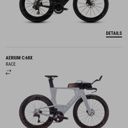
DETAILS
AERIUM C:68X
RACE