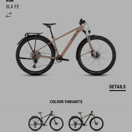
AIM
SLX FE
DETAILS
COLOUR VARIANTS