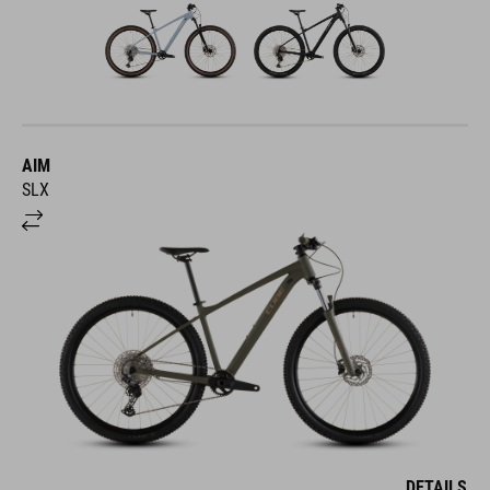
AIM
SLX
DETAILS