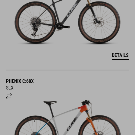
DETAILS
PHENIX C:68X
SLX