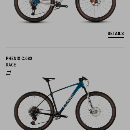
DETAILS
PHENIX C:68X
RACE