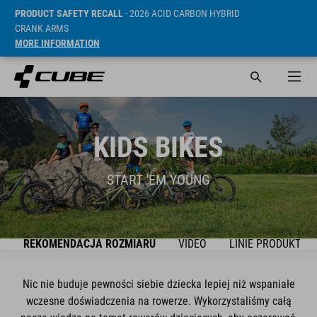
PRODUCT SAFETY RECALL
- 2026 ACID CARBON HYBRID
CRANK ARMS
MORE INFORMATION
KIDS BIKES
START 'EM YOUNG
K
REKOMENDACJA ROZMIARU
VIDEO
LINIE PRODUKTÓW
Nic nie buduje pewności siebie dziecka lepiej niż wspaniałe
wczesne doświadczenia na rowerze. Wykorzystaliśmy całą