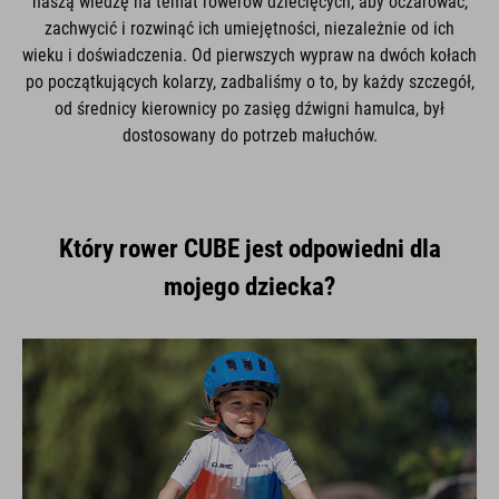
naszą wiedzę na temat rowerów dziecięcych, aby oczarować,
zachwycić i rozwinąć ich umiejętności, niezależnie od ich
wieku i doświadczenia. Od pierwszych wypraw na dwóch kołach
po początkujących kolarzy, zadbaliśmy o to, by każdy szczegół,
od średnicy kierownicy po zasięg dźwigni hamulca, był
dostosowany do potrzeb małuchów.
Który rower CUBE jest odpowiedni dla
mojego dziecka?