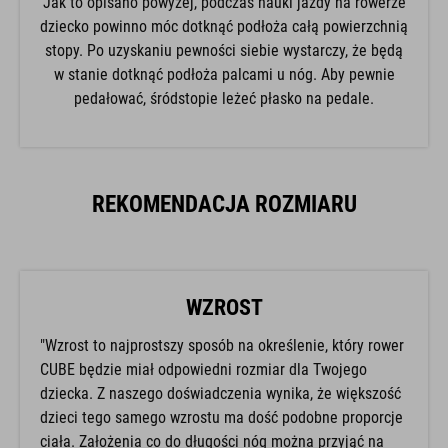
Jak to opisano powyżej, podczas nauki jazdy na rowerze
dziecko powinno móc dotknąć podłoża całą powierzchnią
stopy. Po uzyskaniu pewności siebie wystarczy, że będą
w stanie dotknąć podłoża palcami u nóg. Aby pewnie
pedałować, śródstopie leżeć płasko na pedale.
REKOMENDACJA ROZMIARU
WZROST
"Wzrost to najprostszy sposób na określenie, który rower
CUBE będzie miał odpowiedni rozmiar dla Twojego
dziecka. Z naszego doświadczenia wynika, że większość
dzieci tego samego wzrostu ma dość podobne proporcje
ciała. Założenia co do długości nóg można przyjąć na