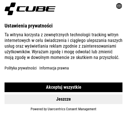
ACID 160
DETAILS
ACID 160