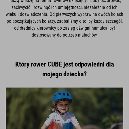
naszą wiedzę na temat rowerów dziecięcych, aby oczarować,
zachwycić i rozwinąć ich umiejętności, niezależnie od ich
wieku i doświadczenia. Od pierwszych wypraw na dwóch kołach
po początkujących kolarzy, zadbaliśmy o to, by każdy szczegół,
od średnicy kierownicy po zasięg dźwigni hamulca, był
dostosowany do potrzeb małuchów.
Który rower CUBE jest odpowiedni dla
mojego dziecka?