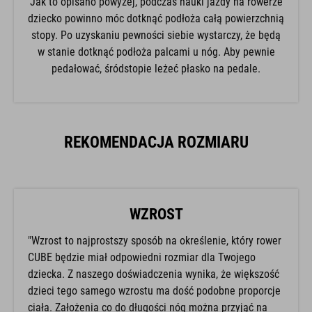
Jak to opisano powyżej, podczas nauki jazdy na rowerze
dziecko powinno móc dotknąć podłoża całą powierzchnią
stopy. Po uzyskaniu pewności siebie wystarczy, że będą
w stanie dotknąć podłoża palcami u nóg. Aby pewnie
pedałować, śródstopie leżeć płasko na pedale.
REKOMENDACJA ROZMIARU
WZROST
"Wzrost to najprostszy sposób na określenie, który rower
CUBE będzie miał odpowiedni rozmiar dla Twojego
dziecka. Z naszego doświadczenia wynika, że większość
dzieci tego samego wzrostu ma dość podobne proporcje
ciała. Założenia co do długości nóg można przyjąć na