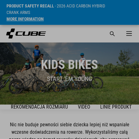
PRODUCT SAFETY RECALL
- 2026 ACID CARBON HYBRID
CRANK ARMS
MORE INFORMATION
KIDS BIKES
START 'EM YOUNG
K
REKOMENDACJA ROZMIARU
VIDEO
LINIE PRODUKTÓW
Nic nie buduje pewności siebie dziecka lepiej niż wspaniałe
wczesne doświadczenia na rowerze. Wykorzystaliśmy całą