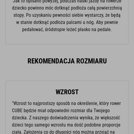
Jak to opisano powyżej, podczas nauki jazdy na rowerze
dziecko powinno móc dotknąć podłoża całą powierzchnią
stopy. Po uzyskaniu pewności siebie wystarczy, że będą
w stanie dotknąć podłoża palcami u nóg. Aby pewnie
pedałować, śródstopie leżeć płasko na pedale.
REKOMENDACJA ROZMIARU
WZROST
"Wzrost to najprostszy sposób na określenie, który rower
CUBE będzie miał odpowiedni rozmiar dla Twojego
dziecka. Z naszego doświadczenia wynika, że większość
dzieci tego samego wzrostu ma dość podobne proporcje
ciała. Założenia co do długości nóg można przyjąć na