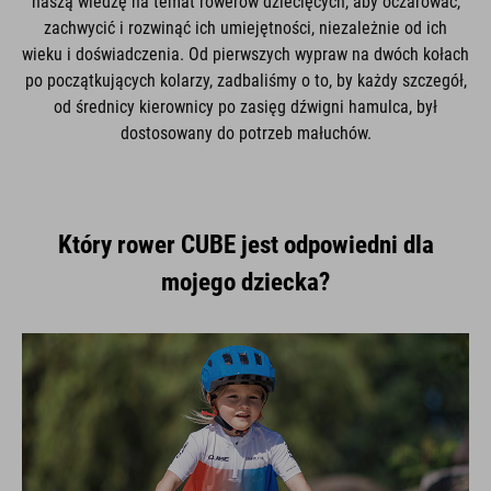
naszą wiedzę na temat rowerów dziecięcych, aby oczarować,
zachwycić i rozwinąć ich umiejętności, niezależnie od ich
wieku i doświadczenia. Od pierwszych wypraw na dwóch kołach
po początkujących kolarzy, zadbaliśmy o to, by każdy szczegół,
od średnicy kierownicy po zasięg dźwigni hamulca, był
dostosowany do potrzeb małuchów.
Który rower CUBE jest odpowiedni dla
mojego dziecka?