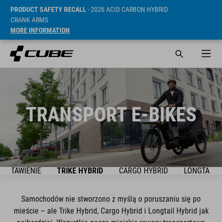
PRODUCT SAFETY RECALL
- 2026 ACID CARBON HYBRID
CRANK ARMS
MORE INFORMATION
TRANSPORT E-BIKES
ZESTAWIENIE
TRIKE HYBRID
CARGO HYBRID
LONGTAIL 
Samochodów nie stworzono z myślą o poruszaniu się po
mieście – ale Trike Hybrid, Cargo Hybrid i Longtail Hybrid jak