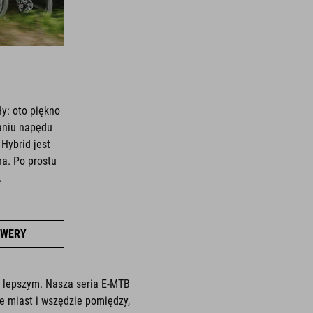
y: oto piękno
aniu napędu
Hybrid jest
na. Po prostu
.
OWERY
 lepszym. Nasza seria E-MTB
e miast i wszędzie pomiędzy,