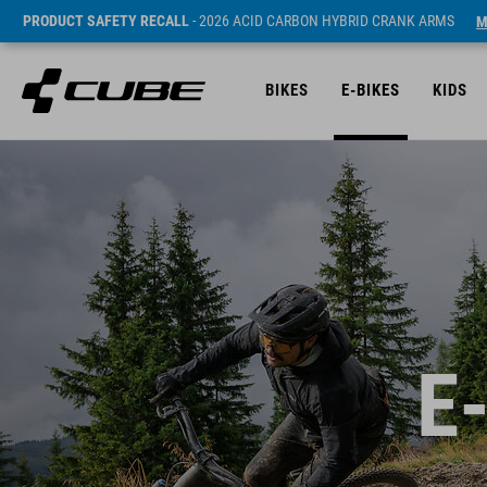
PRODUCT SAFETY RECALL
- 2026 ACID CARBON HYBRID CRANK ARMS
M
BIKES
E-BIKES
KIDS
E