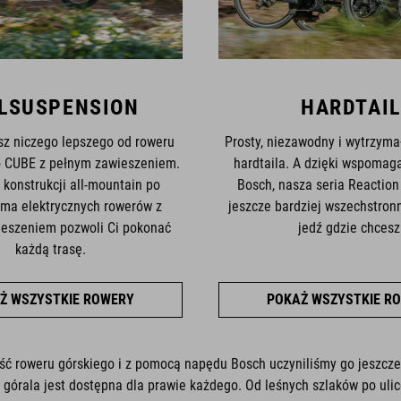
LSUSPENSION
HARDTAIL
sz niczego lepszego od roweru
Prosty, niezawodny i wytrzymał
o CUBE z pełnym zawieszeniem.
hardtaila. A dzięki wspomag
 konstrukcji all-mountain po
Bosch, nasza seria Reaction 
ama elektrycznych rowerów z
jeszcze bardziej wszechstron
eszeniem pozwoli Ci pokonać
jedź gdzie chcesz
każdą trasę.
Ż WSZYSTKIE ROWERY
POKAŻ WSZYSTKIE R
ść roweru górskiego i z pomocą napędu Bosch uczyniliśmy go jeszcze
 górala jest dostępna dla prawie każdego. Od leśnych szlaków po ulic