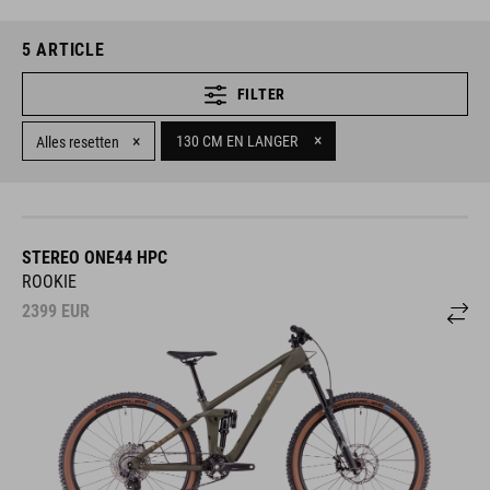
5
ARTICLE
FILTER
×
×
130 CM EN LANGER
Alles resetten
STEREO ONE44 HPC
ROOKIE
2399
EUR