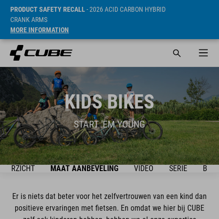
PRODUCT SAFETY RECALL
- 2026 ACID CARBON HYBRID
CRANK ARMS
MORE INFORMATION
KIDS BIKES
START 'EM YOUNG
OVERZICHT
MAAT AANBEVELING
VIDEO
SERIE
BIKE
Er is niets dat beter voor het zelfvertrouwen van een kind dan
positieve ervaringen met fietsen. En omdat we hier bij CUBE