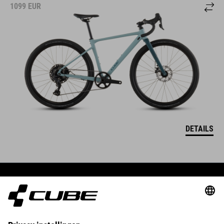
1099
EUR
DETAILS
BIKES
E-BIKES