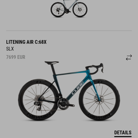
LITENING AIR C:68X
SLX
7699
EUR
DETAILS