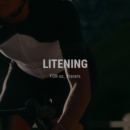
LITENING
FOR us_ #racers