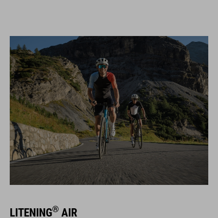
®
LITENING
AIR