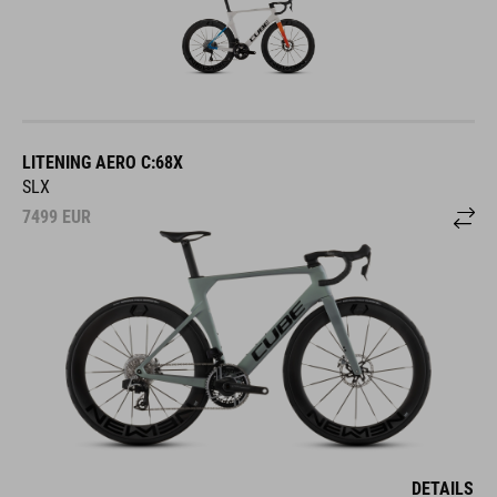
LITENING AERO C:68X
SLX
7499
EUR
DETAILS