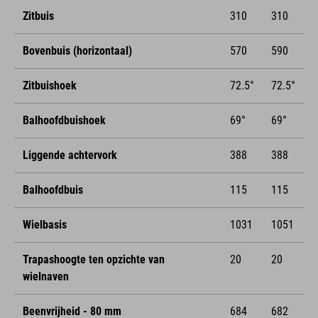
Zitbuis
310
310
Bovenbuis (horizontaal)
570
590
Zitbuishoek
72.5°
72.5°
Balhoofdbuishoek
69°
69°
Liggende achtervork
388
388
Balhoofdbuis
115
115
Wielbasis
1031
1051
Trapashoogte ten opzichte van
20
20
wielnaven
Beenvrijheid - 80 mm
684
682