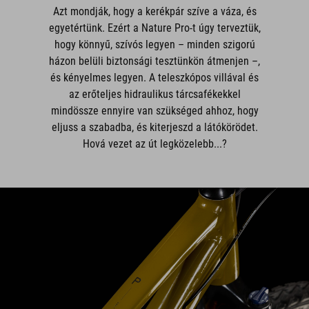
hogy könnyű, szívós legyen – minden szigorú
házon belüli biztonsági tesztünkön átmenjen –,
és kényelmes legyen. A teleszkópos villával és
az erőteljes hidraulikus tárcsafékekkel
mindössze ennyire van szükséged ahhoz, hogy
eljuss a szabadba, és kiterjeszd a látókörödet.
Hová vezet az út legközelebb...?