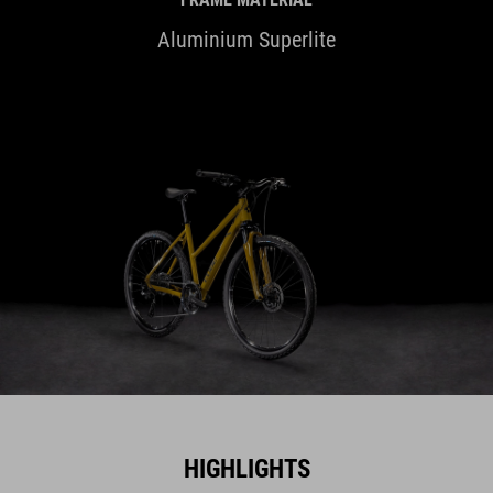
HIGHLIGHTS
Azt mondják, hogy a kerékpár szíve a váza, és
egyetértünk. Ezért a Nature Pro-t úgy terveztük,