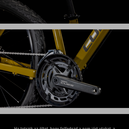
Ha tetszik az öltet, hogy felfedezd a nem járt utakat, a
Nature Pro modellre számíthatsz. A széles
áttételtartományú Shimano Cues 2x10 fokozatú váltó