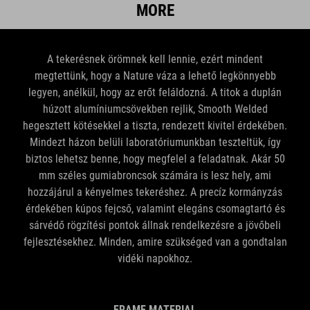
A tekerésnek örömnek kell lennie, ezért mindent
megtettünk, hogy a Nature váza a lehető legkönnyebb
legyen, anélkül, hogy az erőt feláldozná. A titok a duplán
húzott alumíniumcsövekben rejlik, Smooth Welded
hegesztett kötésekkel a tiszta, rendezett kivitel érdekében.
Mindezt házon belüli laboratóriumunkban teszteltük, így
biztos lehetsz benne, hogy megfelel a feladatnak. Akár 50
mm széles gumiabroncsok számára is lesz hely, ami
hozzájárul a kényelmes tekeréshez. A precíz kormányzás
érdekében kúpos fejcső, valamint elegáns csomagtartó és
sárvédő rögzítési pontok állnak rendelkezésre a jövőbeli
fejlesztésekhez. Minden, amire szükséged van a gondtalan
vidéki napokhoz.
FRAME MATERIAL
Aluminium Superlite