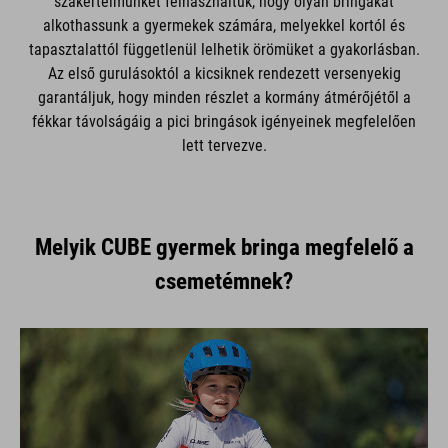
szakértelmünket felhasználtuk, hogy olyan bringákat
alkothassunk a gyermekek számára, melyekkel kortól és
tapasztalattól függetlenül lelhetik örömüket a gyakorlásban.
Az első gurulásoktól a kicsiknek rendezett versenyekig
garantáljuk, hogy minden részlet a kormány átmérőjétől a
fékkar távolságáig a pici bringások igényeinek megfelelően
lett tervezve.
Melyik CUBE gyermek bringa megfelelő a
csemetémnek?