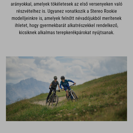
arányokkal, amelyek tökéletesek az első versenyeken való
részvételhez is. Ugyanez vonatkozik a Stereo Rookie
modelljeinkre is, amelyek felnőtt névadójukból merítenek
ihletet, hogy gyermekbarát alkatrészekkel rendelkező,
kicsiknek alkalmas terepkerékpárokat nyújtsanak.