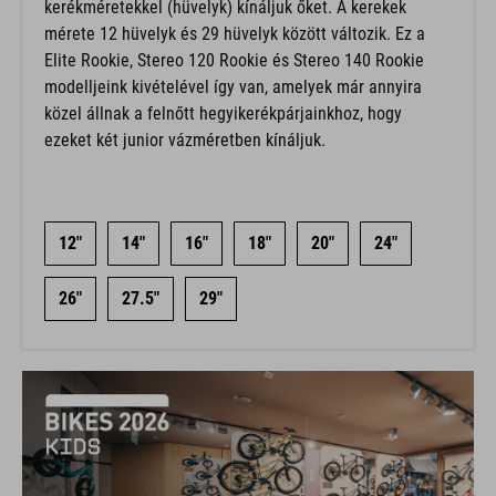
kerékméretekkel (hüvelyk) kínáljuk őket. A kerekek
mérete 12 hüvelyk és 29 hüvelyk között változik. Ez a
Elite Rookie, Stereo 120 Rookie és Stereo 140 Rookie
modelljeink kivételével így van, amelyek már annyira
közel állnak a felnőtt hegyikerékpárjainkhoz, hogy
ezeket két junior vázméretben kínáljuk.
12"
14"
16"
18"
20"
24"
26"
27.5"
29"