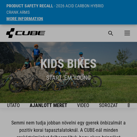
PRODUCT SAFETY RECALL
- 2026 ACID CARBON HYBRID
CRANK ARMS
MORE INFORMATION
KIDS BIKES
START 'EM YOUNG
ÚTMUTATÓ
AJÁNLOTT MÉRET
VIDEO
SOROZAT
BIKE
Semmi nem tudja jobban növelni egy gyerek önbizalmát a
pozitív korai tapasztalatoknál. A CUBE-nál minden