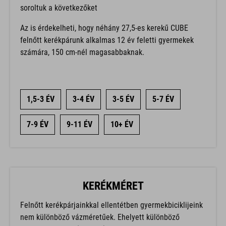
soroltuk a következőket
Az is érdekelheti, hogy néhány 27,5-es kerekű CUBE
felnőtt kerékpárunk alkalmas 12 év feletti gyermekek
számára, 150 cm-nél magasabbaknak.
1,5-3 ÉV
3-4 ÉV
3-5 ÉV
5-7 ÉV
7-9 ÉV
9-11 ÉV
10+ ÉV
KERÉKMÉRET
Felnőtt kerékpárjainkkal ellentétben gyermekbiciklijeink
nem különböző vázméretűek. Ehelyett különböző