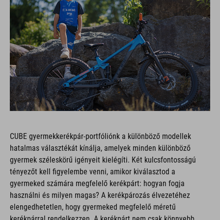
CUBE gyermekkerékpár-portfóliónk a különböző modellek
hatalmas választékát kínálja, amelyek minden különböző
gyermek széleskörű igényeit kielégíti. Két kulcsfontosságú
tényezőt kell figyelembe venni, amikor kiválasztod a
gyermeked számára megfelelő kerékpárt: hogyan fogja
használni és milyen magas? A kerékpározás élvezetéhez
elengedhetetlen, hogy gyermeked megfelelő méretű
kerékpárral rendelkezzen. A kerékpárt nem csak könnyebb