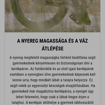
A NYEREG MAGASSÁGA ÉS A VÁZ
ÁTLÉPÉSE
A nyereg megfelelő magasságba történő beállítása segít
gyermekednek kényelmesen és biztonságosan ülni a
kerékpáron. Az futóbiciklik és az első igazi kerékpárok
esetében a nyeregben ülve gyermekednek képesnek kell
lennie arra, hogy mindkét lábát a talajra helyezze. Ez
segít nekik az egyensúlyi készségek elsajátításában. Ha
gyermeked már magabiztos kerékpáros, a nyerget úgy
lehet felemelni, hogy csak a lábuk hegye érjen a
talajhoz. A kerékpár állóhelye a gyermek lábhosszától