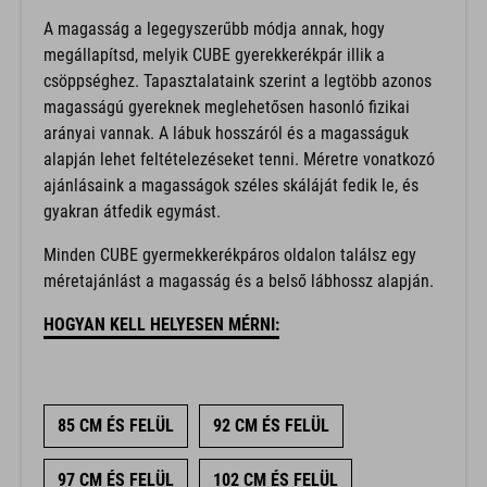
A magasság a legegyszerűbb módja annak, hogy
megállapítsd, melyik CUBE gyerekkerékpár illik a
csöppséghez. Tapasztalataink szerint a legtöbb azonos
magasságú gyereknek meglehetősen hasonló fizikai
arányai vannak. A lábuk hosszáról és a magasságuk
alapján lehet feltételezéseket tenni. Méretre vonatkozó
ajánlásaink a magasságok széles skáláját fedik le, és
gyakran átfedik egymást.
Minden CUBE gyermekkerékpáros oldalon találsz egy
méretajánlást a magasság és a belső lábhossz alapján.
HOGYAN KELL HELYESEN MÉRNI:
85 CM ÉS FELÜL
92 CM ÉS FELÜL
97 CM ÉS FELÜL
102 CM ÉS FELÜL