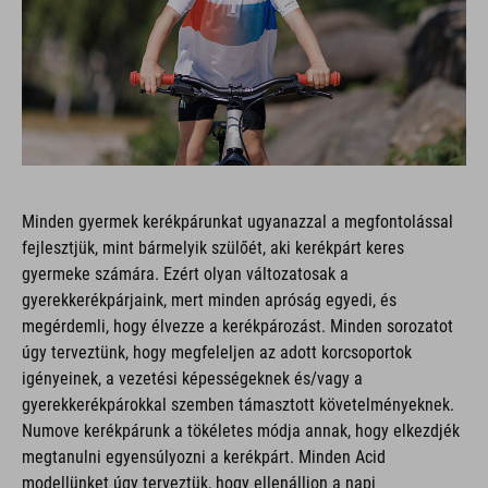
Minden gyermek kerékpárunkat ugyanazzal a megfontolással
fejlesztjük, mint bármelyik szülőét, aki kerékpárt keres
gyermeke számára. Ezért olyan változatosak a
gyerekkerékpárjaink, mert minden apróság egyedi, és
megérdemli, hogy élvezze a kerékpározást. Minden sorozatot
úgy terveztünk, hogy megfeleljen az adott korcsoportok
igényeinek, a vezetési képességeknek és/vagy a
gyerekkerékpárokkal szemben támasztott követelményeknek.
Numove kerékpárunk a tökéletes módja annak, hogy elkezdjék
megtanulni egyensúlyozni a kerékpárt. Minden Acid
modellünket úgy terveztük, hogy ellenálljon a napi