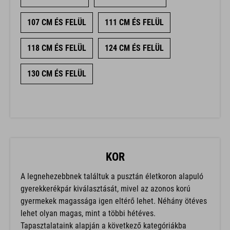
107 CM ÉS FELÜL
111 CM ÉS FELÜL
118 CM ÉS FELÜL
124 CM ÉS FELÜL
130 CM ÉS FELÜL
KOR
A legnehezebbnek találtuk a pusztán életkoron alapuló
gyerekkerékpár kiválasztását, mivel az azonos korú
gyermekek magassága igen eltérő lehet. Néhány ötéves
lehet olyan magas, mint a többi hétéves.
Tapasztalataink alapján a következő kategóriákba