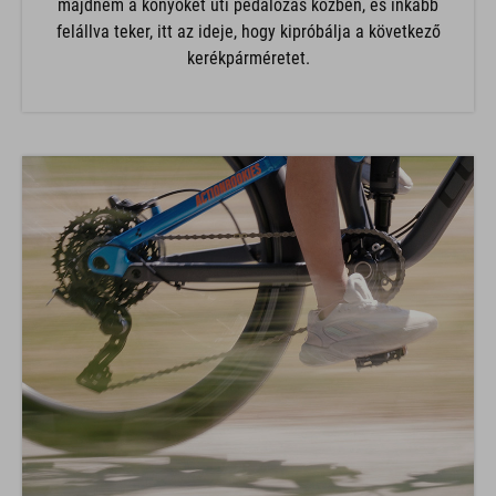
majdnem a könyökét üti pedálozás közben, és inkább
felállva teker, itt az ideje, hogy kipróbálja a következő
kerékpárméretet.