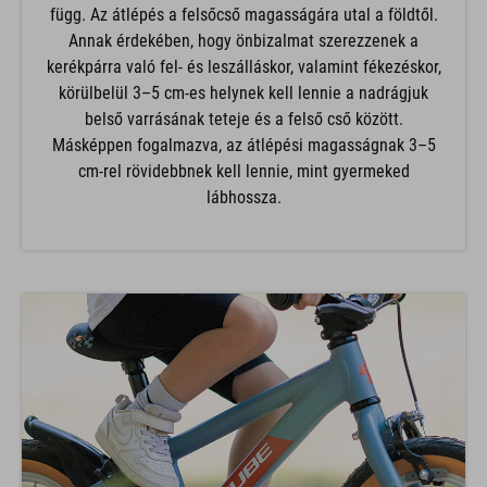
függ. Az átlépés a felsőcső magasságára utal a földtől.
Annak érdekében, hogy önbizalmat szerezzenek a
kerékpárra való fel- és leszálláskor, valamint fékezéskor,
körülbelül 3–5 cm-es helynek kell lennie a nadrágjuk
belső varrásának teteje és a felső cső között.
Másképpen fogalmazva, az átlépési magasságnak 3–5
cm-rel rövidebbnek kell lennie, mint gyermeked
lábhossza.