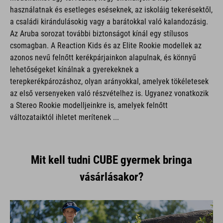
használatnak és esetleges eséseknek, az iskoláig tekerésektől,
a családi kirándulásokig vagy a barátokkal való kalandozásig.
Az Aruba sorozat további biztonságot kínál egy stílusos
csomagban. A Reaction Kids és az Elite Rookie modellek az
azonos nevű felnőtt kerékpárjainkon alapulnak, és könnyű
lehetőségeket kínálnak a gyerekeknek a
terepkerékpározáshoz, olyan arányokkal, amelyek tökéletesek
az első versenyeken való részvételhez is. Ugyanez vonatkozik
a Stereo Rookie modelljeinkre is, amelyek felnőtt
változataiktól ihletet merítenek ...
Mit kell tudni CUBE gyermek bringa
vásárlásakor?