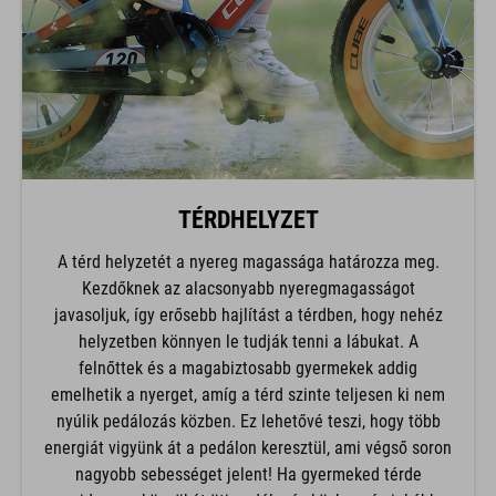
TÉRDHELYZET
A térd helyzetét a nyereg magassága határozza meg.
Kezdőknek az alacsonyabb nyeregmagasságot
javasoljuk, így erősebb hajlítást a térdben, hogy nehéz
helyzetben könnyen le tudják tenni a lábukat. A
felnőttek és a magabiztosabb gyermekek addig
emelhetik a nyerget, amíg a térd szinte teljesen ki nem
nyúlik pedálozás közben. Ez lehetővé teszi, hogy több
energiát vigyünk át a pedálon keresztül, ami végső soron
nagyobb sebességet jelent! Ha gyermeked térde