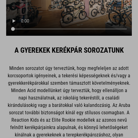
A GYEREKEK KERÉKPÁR SOROZATUNK
Minden sorozatot úgy terveztünk, hogy megfeleljen az adott
korcsoportok igényeinek, a tekerési képességeknek és/vagy a
gyerekkerékpárokkal szemben támasztott követelményeknek.
Minden Acid modellünket úgy terveztük, hogy ellenálljon a
napi használatnak, az iskoláig tekeréstől, a családi
kirándulásokig vagy a barátokkal való kalandozásig. Az Aruba
sorozat további biztonságot kínál egy stílusos csomagban. A
Reaction Kids és az Elite Rookie modellek az azonos nevű
felnőtt kerékpárjainkra alapulnak, és könnyű lehetőségeket
kínálnak a gyerekeknek a terepkerékpározáshoz, olyan