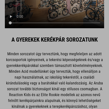
A GYEREKEK KERÉKPÁR SOROZATUNK
Minden sorozatot úgy terveztünk, hogy megfeleljen az adott
korcsoportok igényeinek, a tekerési képességeknek és/vagy a
gyerekkerékpárokkal szemben támasztott követelményeknek.
Minden Acid modellünket úgy terveztük, hogy ellenálljon a
napi használatnak, az iskoláig tekeréstől, a családi
kirándulásokig vagy a barátokkal való kalandozásig. Az Aruba
sorozat további biztonságot kínál egy stílusos csomagban. A
Reaction Kids és az Elite Rookie modellek az azonos nevű
felnőtt kerékpárjainkra alapulnak, és könnyű lehetőségeket
kínálnak a gyerekeknek a terepkerékpározáshoz, olyan