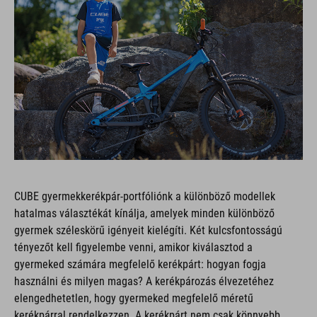
CUBE gyermekkerékpár-portfóliónk a különböző modellek
hatalmas választékát kínálja, amelyek minden különböző
gyermek széleskörű igényeit kielégíti. Két kulcsfontosságú
tényezőt kell figyelembe venni, amikor kiválasztod a
gyermeked számára megfelelő kerékpárt: hogyan fogja
használni és milyen magas? A kerékpározás élvezetéhez
elengedhetetlen, hogy gyermeked megfelelő méretű
kerékpárral rendelkezzen. A kerékpárt nem csak könnyebb