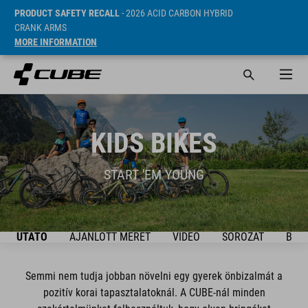
PRODUCT SAFETY RECALL
- 2026 ACID CARBON HYBRID
CRANK ARMS
MORE INFORMATION
KIDS BIKES
START 'EM YOUNG
ÚTMUTATÓ
AJÁNLOTT MÉRET
VIDEO
SOROZAT
BIKE
Semmi nem tudja jobban növelni egy gyerek önbizalmát a
pozitív korai tapasztalatoknál. A CUBE-nál minden