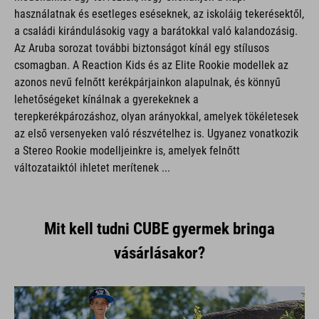
használatnak és esetleges eséseknek, az iskoláig tekerésektől,
a családi kirándulásokig vagy a barátokkal való kalandozásig.
Az Aruba sorozat további biztonságot kínál egy stílusos
csomagban. A Reaction Kids és az Elite Rookie modellek az
azonos nevű felnőtt kerékpárjainkon alapulnak, és könnyű
lehetőségeket kínálnak a gyerekeknek a
terepkerékpározáshoz, olyan arányokkal, amelyek tökéletesek
az első versenyeken való részvételhez is. Ugyanez vonatkozik
a Stereo Rookie modelljeinkre is, amelyek felnőtt
változataiktól ihletet merítenek ...
Mit kell tudni CUBE gyermek bringa
vásárlásakor?