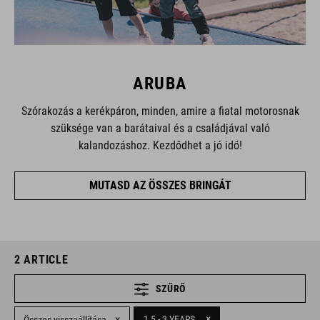
ARUBA
Szórakozás a kerékpáron, minden, amire a fiatal motorosnak
szüksége van a barátaival és a családjával való
kalandozáshoz. Kezdődhet a jó idő!
MUTASD AZ ÖSSZES BRINGÁT
2
ARTICLE
SZŰRŐ
×
×
1,5 - 3 YEARS