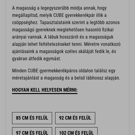
A magasság a legegyszerűbb módja annak, hogy
megállapítsd, melyik CUBE gyerekkerékpár illik a
csöppséghez. Tapasztalataink szerint a legtöbb azonos
magasságú gyereknek meglehetősen hasonló fizikai
arányai vannak. A lábuk hosszáról és a magasságuk
alapján lehet feltételezéseket tenni. Méretre vonatkozó
ajánlásaink a magasságok széles skáláját fedik le, és
gyakran átfedik egymást.
Minden CUBE gyermekkerékpáros oldalon találsz egy
méretajánlást a magasság és a belső lábhossz alapján.
HOGYAN KELL HELYESEN MÉRNI:
85 CM ÉS FELÜL
92 CM ÉS FELÜL
97 CM ÉS FELÜL
102 CM ÉS FELÜL