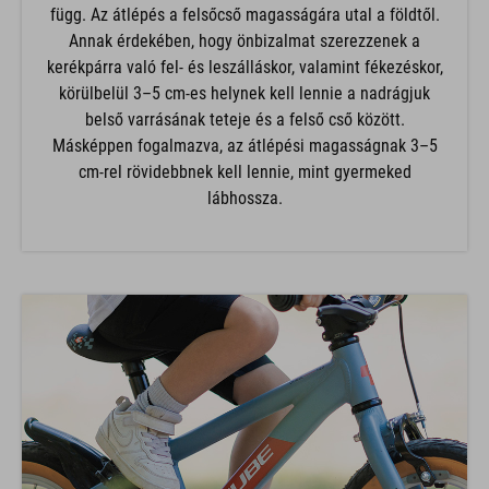
függ. Az átlépés a felsőcső magasságára utal a földtől.
Annak érdekében, hogy önbizalmat szerezzenek a
kerékpárra való fel- és leszálláskor, valamint fékezéskor,
körülbelül 3–5 cm-es helynek kell lennie a nadrágjuk
belső varrásának teteje és a felső cső között.
Másképpen fogalmazva, az átlépési magasságnak 3–5
cm-rel rövidebbnek kell lennie, mint gyermeked
lábhossza.