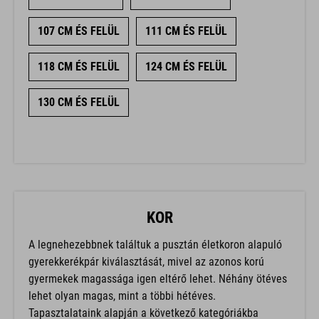
107 CM ÉS FELÜL
111 CM ÉS FELÜL
118 CM ÉS FELÜL
124 CM ÉS FELÜL
130 CM ÉS FELÜL
KOR
A legnehezebbnek találtuk a pusztán életkoron alapuló
gyerekkerékpár kiválasztását, mivel az azonos korú
gyermekek magassága igen eltérő lehet. Néhány ötéves
lehet olyan magas, mint a többi hétéves.
Tapasztalataink alapján a következő kategóriákba