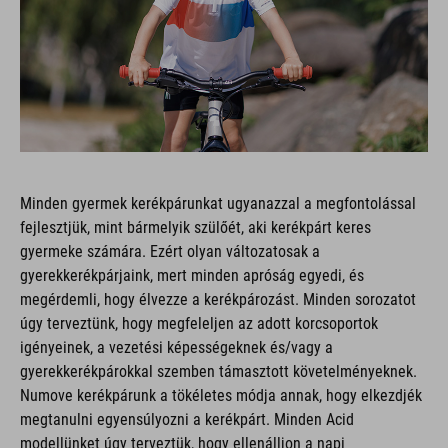
Minden gyermek kerékpárunkat ugyanazzal a megfontolással
fejlesztjük, mint bármelyik szülőét, aki kerékpárt keres
gyermeke számára. Ezért olyan változatosak a
gyerekkerékpárjaink, mert minden apróság egyedi, és
megérdemli, hogy élvezze a kerékpározást. Minden sorozatot
úgy terveztünk, hogy megfeleljen az adott korcsoportok
igényeinek, a vezetési képességeknek és/vagy a
gyerekkerékpárokkal szemben támasztott követelményeknek.
Numove kerékpárunk a tökéletes módja annak, hogy elkezdjék
megtanulni egyensúlyozni a kerékpárt. Minden Acid
modellünket úgy terveztük, hogy ellenálljon a napi