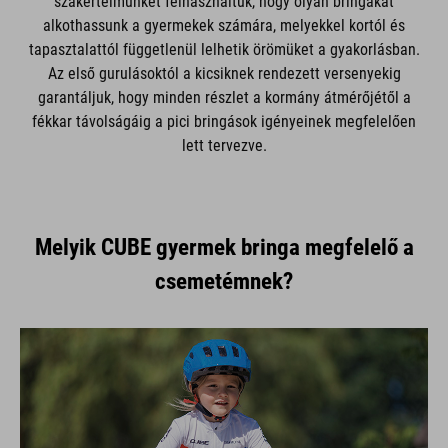
szakértelmünket felhasználtuk, hogy olyan bringákat
alkothassunk a gyermekek számára, melyekkel kortól és
tapasztalattól függetlenül lelhetik örömüket a gyakorlásban.
Az első gurulásoktól a kicsiknek rendezett versenyekig
garantáljuk, hogy minden részlet a kormány átmérőjétől a
fékkar távolságáig a pici bringások igényeinek megfelelően
lett tervezve.
Melyik CUBE gyermek bringa megfelelő a
csemetémnek?