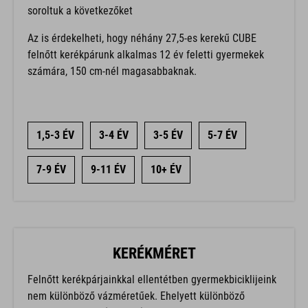
soroltuk a következőket
Az is érdekelheti, hogy néhány 27,5-es kerekű CUBE
felnőtt kerékpárunk alkalmas 12 év feletti gyermekek
számára, 150 cm-nél magasabbaknak.
1,5-3 ÉV
3-4 ÉV
3-5 ÉV
5-7 ÉV
7-9 ÉV
9-11 ÉV
10+ ÉV
KERÉKMÉRET
Felnőtt kerékpárjainkkal ellentétben gyermekbiciklijeink
nem különböző vázméretűek. Ehelyett különböző