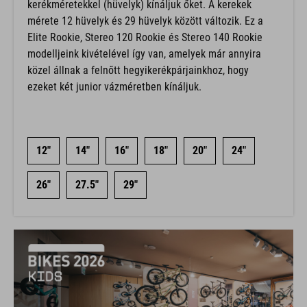
kerékméretekkel (hüvelyk) kínáljuk őket. A kerekek
mérete 12 hüvelyk és 29 hüvelyk között változik. Ez a
Elite Rookie, Stereo 120 Rookie és Stereo 140 Rookie
modelljeink kivételével így van, amelyek már annyira
közel állnak a felnőtt hegyikerékpárjainkhoz, hogy
ezeket két junior vázméretben kínáljuk.
12"
14"
16"
18"
20"
24"
26"
27.5"
29"