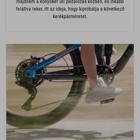
majdnem a könyökét üti pedálozás közben, és inkább
felállva teker, itt az ideje, hogy kipróbálja a következő
kerékpárméretet.