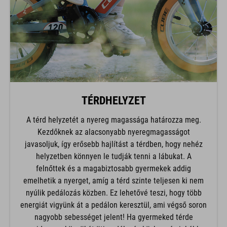
TÉRDHELYZET
A térd helyzetét a nyereg magassága határozza meg.
Kezdőknek az alacsonyabb nyeregmagasságot
javasoljuk, így erősebb hajlítást a térdben, hogy nehéz
helyzetben könnyen le tudják tenni a lábukat. A
felnőttek és a magabiztosabb gyermekek addig
emelhetik a nyerget, amíg a térd szinte teljesen ki nem
nyúlik pedálozás közben. Ez lehetővé teszi, hogy több
energiát vigyünk át a pedálon keresztül, ami végső soron
nagyobb sebességet jelent! Ha gyermeked térde