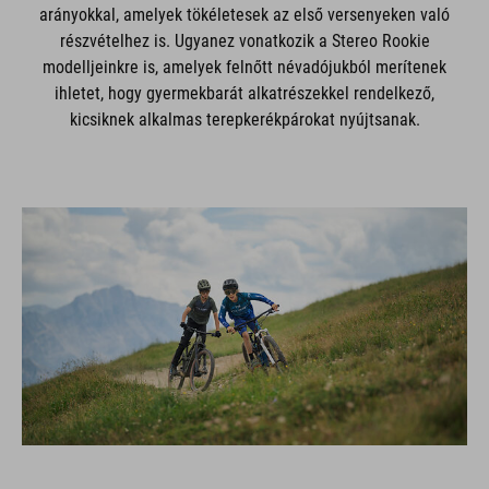
arányokkal, amelyek tökéletesek az első versenyeken való
részvételhez is. Ugyanez vonatkozik a Stereo Rookie
modelljeinkre is, amelyek felnőtt névadójukból merítenek
ihletet, hogy gyermekbarát alkatrészekkel rendelkező,
kicsiknek alkalmas terepkerékpárokat nyújtsanak.