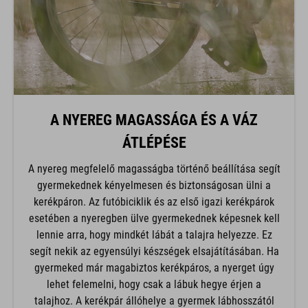
A NYEREG MAGASSÁGA ÉS A VÁZ
ÁTLÉPÉSE
A nyereg megfelelő magasságba történő beállítása segít
gyermekednek kényelmesen és biztonságosan ülni a
kerékpáron. Az futóbiciklik és az első igazi kerékpárok
esetében a nyeregben ülve gyermekednek képesnek kell
lennie arra, hogy mindkét lábát a talajra helyezze. Ez
segít nekik az egyensúlyi készségek elsajátításában. Ha
gyermeked már magabiztos kerékpáros, a nyerget úgy
lehet felemelni, hogy csak a lábuk hegye érjen a
talajhoz. A kerékpár állóhelye a gyermek lábhosszától