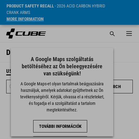
PRODUCT SAFETY RECALL
- 2026 ACID CARBON HYBRID
CRANK ARMS
MORE INFORMATION
DEALER SEARCH
A Google Maps szolgáltatás
betöltéséhez az Ön beleegyezésére
USE CURRENT LOCATION
van szükségünk!
A Google Maps-et olyan tartalmak beágyazására
SEARCH
használjuk, amelyek adatokat gyűjthetnek az Ön
tevékenységéről. Kérjük, olvassa el a részleteket,
és fogadja el a szolgáltatást a tartalom
megtekintéséhez.
TOVÁBBI INFORMÁCIÓK