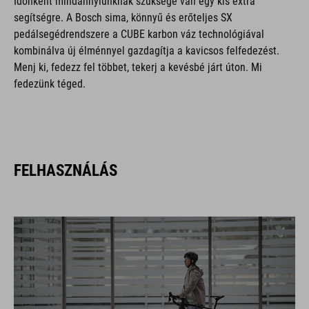
Időnként mindannyiunknak szüksége van egy kis extra
segítségre. A Bosch sima, könnyű és erőteljes SX
pedálsegédrendszere a CUBE karbon váz technológiával
kombinálva új élménnyel gazdagítja a kavicsos felfedezést.
Menj ki, fedezz fel többet, tekerj a kevésbé járt úton. Mi
fedezünk téged.
FELHASZNÁLÁS