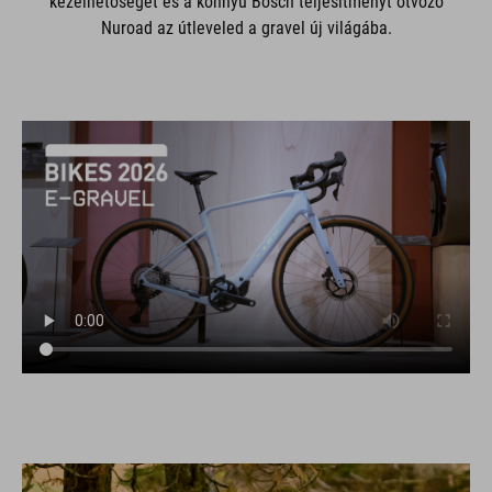
kezelhetőséget és a könnyű Bosch teljesítményt ötvöző
Nuroad az útleveled a gravel új világába.