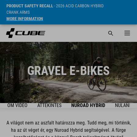
PRODUCT SAFETY RECALL
- 2026 ACID CARBON HYBRID
CRANK ARMS
MORE INFORMATION
GRAVEL E-BIKES
WROOM VIDEO
ÁTTEKINTÉS
NUROAD HYBRID
NULANE H
A világot nem az aszfalt határozza meg. Tudd meg, mi történik,
ha az út véget ér, egy Nuroad Hybrid segítségével. A fürge