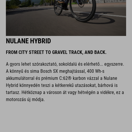
NULANE HYBRID
FROM CITY STREET TO GRAVEL TRACK, AND BACK.
A gyors lehet szórakoztató, sokoldalú és elérhető... egyszerre.
A könnyű és sima Bosch SX meghajtással, 400 Wh-s
akkumulátorral és prémium C:62® karbon vázzal a Nulane
Hybrid könnyedén teszi a kétkerekű utazásokat, bárhová is
tartasz. Hétköznap a városon át vagy hétvégén a vidékre, ez a
motorozás új módja.