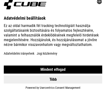
ABOUT US
EXPLORE
IMPRINT
PRIVACY
EU DATA ACT
PRESS
B2B
DENMARK
MAGYAR
© 2026
Adatvédelmi beállítások