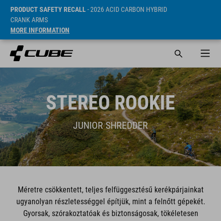
PRODUCT SAFETY RECALL
- 2026 ACID CARBON HYBRID
CRANK ARMS
MORE INFORMATION
STEREO ROOKIE
JUNIOR SHREDDER
Méretre csökkentett, teljes felfüggesztésű kerékpárjainkat
ugyanolyan részletességgel építjük, mint a felnőtt gépekét.
Gyorsak, szórakoztatóak és biztonságosak, tökéletesen