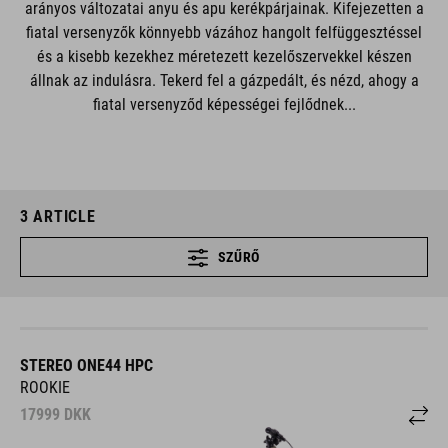
arányos változatai anyu és apu kerékpárjainak. Kifejezetten a
fiatal versenyzők könnyebb vázához hangolt felfüggesztéssel
és a kisebb kezekhez méretezett kezelőszervekkel készen
állnak az indulásra. Tekerd fel a gázpedált, és nézd, ahogy a
fiatal versenyződ képességei fejlődnek...
3
ARTICLE
SZŰRŐ
STEREO ONE44 HPC
ROOKIE
17999
DKK