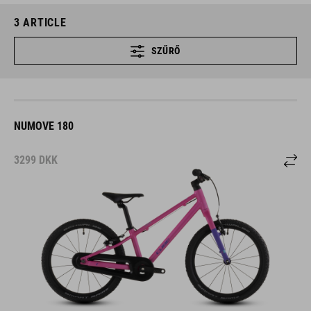
3
ARTICLE
SZŰRŐ
NUMOVE 180
3299
DKK