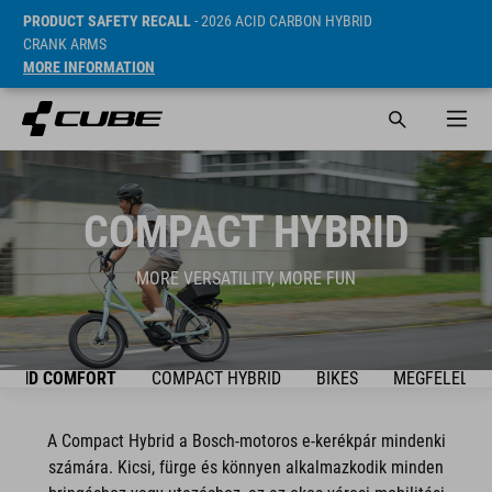
PRODUCT SAFETY RECALL
- 2026 ACID CARBON HYBRID
CRANK ARMS
MORE INFORMATION
COMPACT HYBRID
MORE VERSATILITY, MORE FUN
YBRID COMFORT
COMPACT HYBRID
BIKES
MEGFELELŐ 
A Compact Hybrid a Bosch-motoros e-kerékpár mindenki
számára. Kicsi, fürge és könnyen alkalmazkodik minden