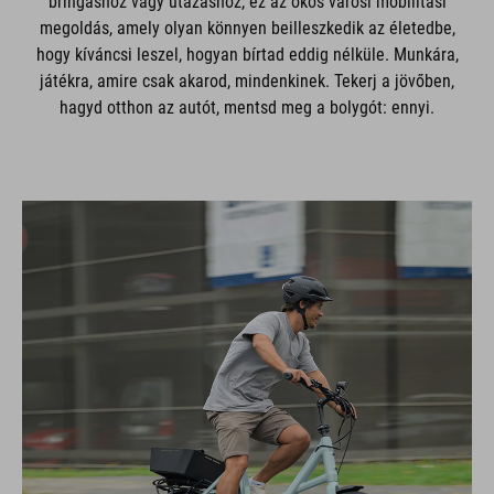
bringáshoz vagy utazáshoz, ez az okos városi mobilitási
megoldás, amely olyan könnyen beilleszkedik az életedbe,
hogy kíváncsi leszel, hogyan bírtad eddig nélküle. Munkára,
játékra, amire csak akarod, mindenkinek. Tekerj a jövőben,
hagyd otthon az autót, mentsd meg a bolygót: ennyi.