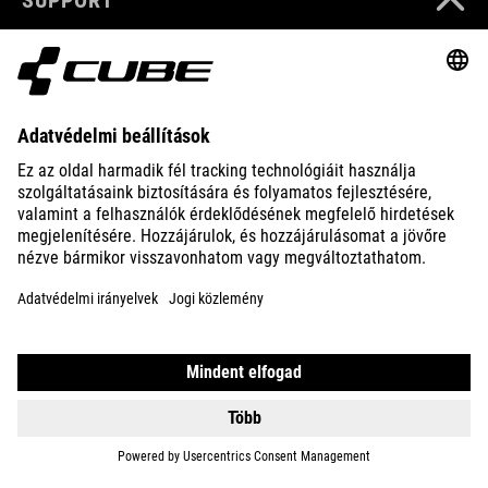
ABOUT US
EXPLORE
IMPRINT
PRIVACY
EU DATA ACT
PRESS
B2B
DENMARK
MAGYAR