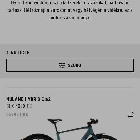
Hybrid könnyedén teszi a kétkerekű utazásokat, bárhová is
tartasz. Hétköznap a városon át vagy hétvégén a vidékre, ez a
motorozás új módja.
4
ARTICLE
SZŰRŐ
NULANE HYBRID C:62
SLX 400X FE
35999
DKK