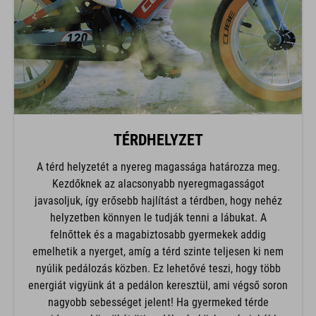
TÉRDHELYZET
A térd helyzetét a nyereg magassága határozza meg.
Kezdőknek az alacsonyabb nyeregmagasságot
javasoljuk, így erősebb hajlítást a térdben, hogy nehéz
helyzetben könnyen le tudják tenni a lábukat. A
felnőttek és a magabiztosabb gyermekek addig
emelhetik a nyerget, amíg a térd szinte teljesen ki nem
nyúlik pedálozás közben. Ez lehetővé teszi, hogy több
energiát vigyünk át a pedálon keresztül, ami végső soron
nagyobb sebességet jelent! Ha gyermeked térde