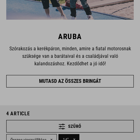
ARUBA
Szórakozás a kerékpáron, minden, amire a fiatal motorosnak
szüksége van a barátaival és a családjával való
kalandozáshoz. Kezdődhet a jó idő!
MUTASD AZ ÖSSZES BRINGÁT
4
ARTICLE
SZŰRŐ
×
×
14"