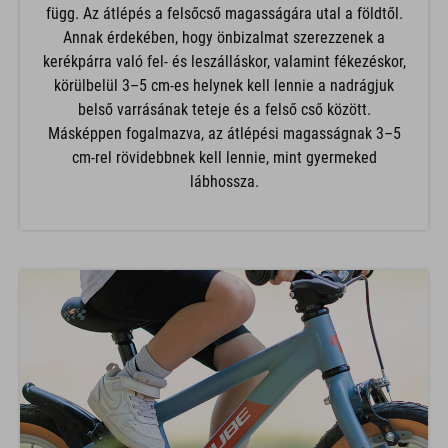
függ. Az átlépés a felsőcső magasságára utal a földtől.
Annak érdekében, hogy önbizalmat szerezzenek a
kerékpárra való fel- és leszálláskor, valamint fékezéskor,
körülbelül 3–5 cm-es helynek kell lennie a nadrágjuk
belső varrásának teteje és a felső cső között.
Másképpen fogalmazva, az átlépési magasságnak 3–5
cm-rel rövidebbnek kell lennie, mint gyermeked
lábhossza.