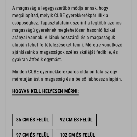
A magasság a legegyszerűbb módja annak, hogy
megállapítsd, melyik CUBE gyerekkerékpár illik a
csöppséghez. Tapasztalataink szerint a legtöbb azonos
magasságú gyereknek meglehetősen hasonló fizikai
arányai vannak. A lábuk hosszáról és a magasságuk
alapján lehet feltételezéseket tenni. Méretre vonatkozó
ajánlásaink a magasságok széles skáláját fedik le, és
gyakran átfedik egymást.
Minden CUBE gyermekkerékpáros oldalon találsz egy
méretajánlást a magasság és a belső lábhossz alapján.
HOGYAN KELL HELYESEN MÉRNI:
85 CM ÉS FELÜL
92 CM ÉS FELÜL
97 CM ÉS FELÜL
102 CM ÉS FELÜL