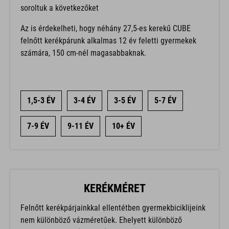
soroltuk a következőket
Az is érdekelheti, hogy néhány 27,5-es kerekű CUBE
felnőtt kerékpárunk alkalmas 12 év feletti gyermekek
számára, 150 cm-nél magasabbaknak.
1,5-3 ÉV
3-4 ÉV
3-5 ÉV
5-7 ÉV
7-9 ÉV
9-11 ÉV
10+ ÉV
KERÉKMÉRET
Felnőtt kerékpárjainkkal ellentétben gyermekbiciklijeink
nem különböző vázméretűek. Ehelyett különböző