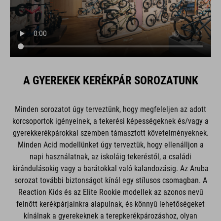
A GYEREKEK KERÉKPÁR SOROZATUNK
Minden sorozatot úgy terveztünk, hogy megfeleljen az adott
korcsoportok igényeinek, a tekerési képességeknek és/vagy a
gyerekkerékpárokkal szemben támasztott követelményeknek.
Minden Acid modellünket úgy terveztük, hogy ellenálljon a
napi használatnak, az iskoláig tekeréstől, a családi
kirándulásokig vagy a barátokkal való kalandozásig. Az Aruba
sorozat további biztonságot kínál egy stílusos csomagban. A
Reaction Kids és az Elite Rookie modellek az azonos nevű
felnőtt kerékpárjainkra alapulnak, és könnyű lehetőségeket
kínálnak a gyerekeknek a terepkerékpározáshoz, olyan