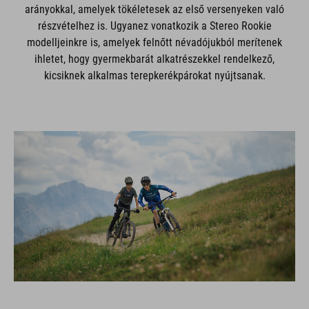
arányokkal, amelyek tökéletesek az első versenyeken való
részvételhez is. Ugyanez vonatkozik a Stereo Rookie
modelljeinkre is, amelyek felnőtt névadójukból merítenek
ihletet, hogy gyermekbarát alkatrészekkel rendelkező,
kicsiknek alkalmas terepkerékpárokat nyújtsanak.