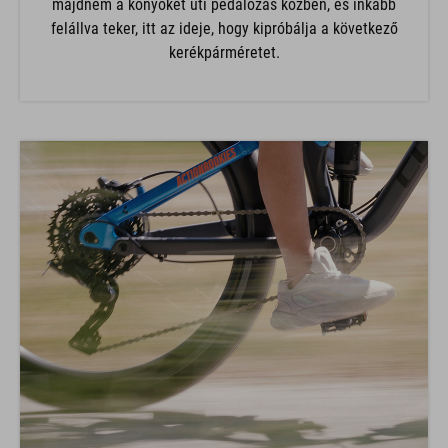
majdnem a könyökét üti pedálozás közben, és inkább
felállva teker, itt az ideje, hogy kipróbálja a következő
kerékpárméretet.