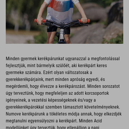
Minden gyermek kerékpárunkat ugyanazzal a megfontolással
fejlesztjük, mint bármelyik szülőét, aki kerékpárt keres
gyermeke számára. Ezért olyan változatosak a
gyerekkerékpárjaink, mert minden apróság egyedi, és
megérdemli, hogy élvezze a kerékpározást. Minden sorozatot
úgy terveztünk, hogy megfeleljen az adott korcsoportok
igényeinek, a vezetési képességeknek és/vagy a
gyerekkerékpárokkal szemben támasztott követelményeknek.
Numove kerékpárunk a tökéletes módja annak, hogy elkezdjék
megtanulni egyensúlyozni a kerékpárt. Minden Acid
modellünket úgy terveztük, hogy ellenálljon a napi