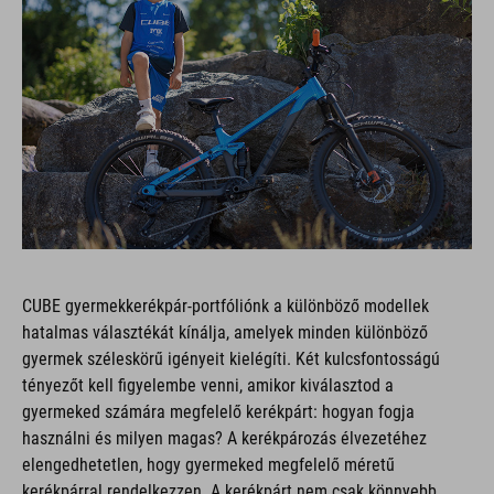
CUBE gyermekkerékpár-portfóliónk a különböző modellek
hatalmas választékát kínálja, amelyek minden különböző
gyermek széleskörű igényeit kielégíti. Két kulcsfontosságú
tényezőt kell figyelembe venni, amikor kiválasztod a
gyermeked számára megfelelő kerékpárt: hogyan fogja
használni és milyen magas? A kerékpározás élvezetéhez
elengedhetetlen, hogy gyermeked megfelelő méretű
kerékpárral rendelkezzen. A kerékpárt nem csak könnyebb