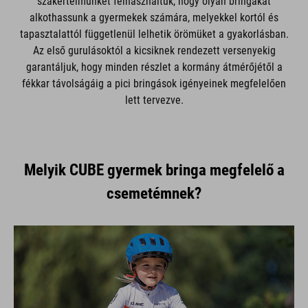
szakértelmünket felhasználtuk, hogy olyan bringákat
alkothassunk a gyermekek számára, melyekkel kortól és
tapasztalattól függetlenül lelhetik örömüket a gyakorlásban.
Az első gurulásoktól a kicsiknek rendezett versenyekig
garantáljuk, hogy minden részlet a kormány átmérőjétől a
fékkar távolságáig a pici bringások igényeinek megfelelően
lett tervezve.
Melyik CUBE gyermek bringa megfelelő a
csemetémnek?