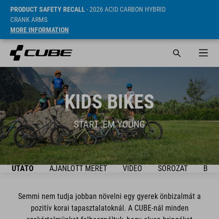
PRODUCT SAFETY RECALL
- 2026 ACID CARBON HYBRID
CRANK ARMS
MORE INFORMATION
KIDS BIKES
START 'EM YOUNG
ÚTMUTATÓ
AJÁNLOTT MÉRET
VIDEO
SOROZAT
BIKE
Semmi nem tudja jobban növelni egy gyerek önbizalmát a
pozitív korai tapasztalatoknál. A CUBE-nál minden