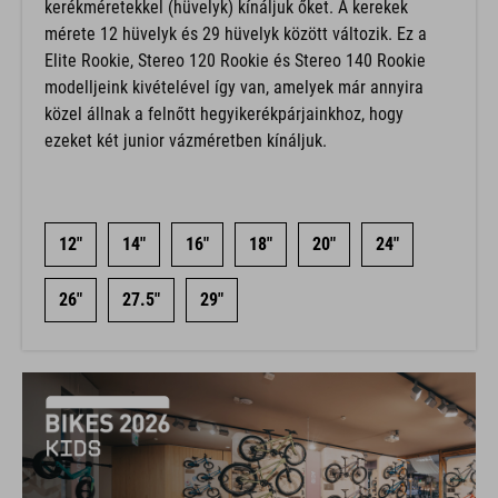
kerékméretekkel (hüvelyk) kínáljuk őket. A kerekek
mérete 12 hüvelyk és 29 hüvelyk között változik. Ez a
Elite Rookie, Stereo 120 Rookie és Stereo 140 Rookie
modelljeink kivételével így van, amelyek már annyira
közel állnak a felnőtt hegyikerékpárjainkhoz, hogy
ezeket két junior vázméretben kínáljuk.
12"
14"
16"
18"
20"
24"
26"
27.5"
29"