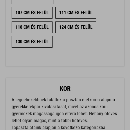
107 CM ÉS FELÜL
111 CM ÉS FELÜL
118 CM ÉS FELÜL
124 CM ÉS FELÜL
130 CM ÉS FELÜL
KOR
A legnehezebbnek találtuk a pusztán életkoron alapuló
gyerekkerékpár kiválasztását, mivel az azonos korú
gyermekek magassága igen eltérő lehet. Néhány ötéves
lehet olyan magas, mint a többi hétéves.
Tapasztalataink alapján a következő kategóriákba