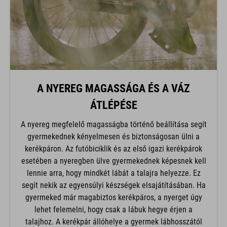
A NYEREG MAGASSÁGA ÉS A VÁZ
ÁTLÉPÉSE
A nyereg megfelelő magasságba történő beállítása segít
gyermekednek kényelmesen és biztonságosan ülni a
kerékpáron. Az futóbiciklik és az első igazi kerékpárok
esetében a nyeregben ülve gyermekednek képesnek kell
lennie arra, hogy mindkét lábát a talajra helyezze. Ez
segít nekik az egyensúlyi készségek elsajátításában. Ha
gyermeked már magabiztos kerékpáros, a nyerget úgy
lehet felemelni, hogy csak a lábuk hegye érjen a
talajhoz. A kerékpár állóhelye a gyermek lábhosszától