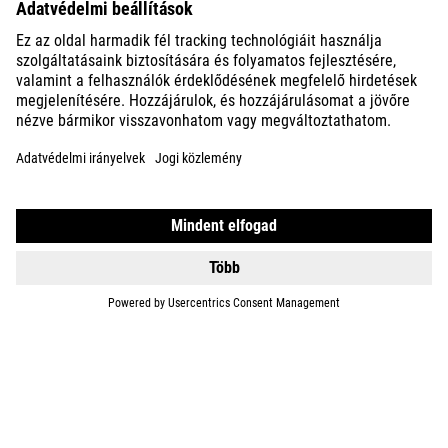
DETAILS
BIKES
E-BIKES