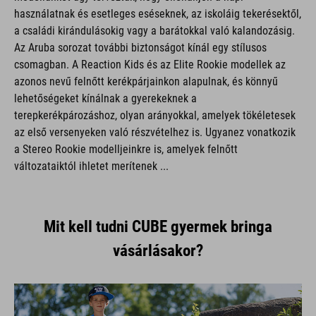
használatnak és esetleges eséseknek, az iskoláig tekerésektől,
a családi kirándulásokig vagy a barátokkal való kalandozásig.
Az Aruba sorozat további biztonságot kínál egy stílusos
csomagban. A Reaction Kids és az Elite Rookie modellek az
azonos nevű felnőtt kerékpárjainkon alapulnak, és könnyű
lehetőségeket kínálnak a gyerekeknek a
terepkerékpározáshoz, olyan arányokkal, amelyek tökéletesek
az első versenyeken való részvételhez is. Ugyanez vonatkozik
a Stereo Rookie modelljeinkre is, amelyek felnőtt
változataiktól ihletet merítenek ...
Mit kell tudni CUBE gyermek bringa
vásárlásakor?