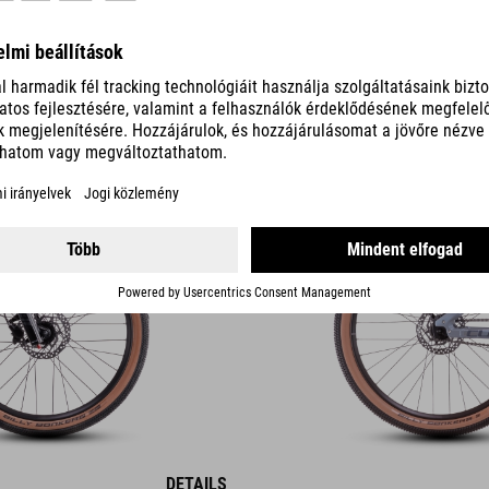
FLYING CIRCUS
8299
DKK
DETAILS