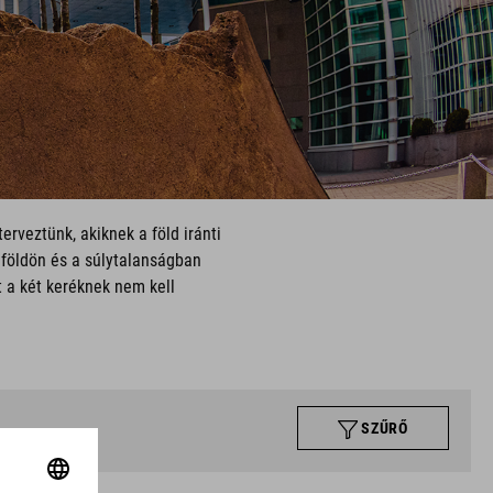
rveztünk, akiknek a föld iránti
 földön és a súlytalanságban
t a két keréknek nem kell
SZŰRŐ