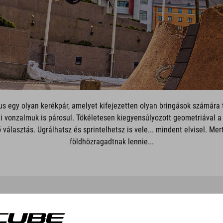
us egy olyan kerékpár, amelyet kifejezetten olyan bringások számára te
ti vonzalmuk is párosul. Tökéletesen kiegyensúlyozott geometriával a
 választás. Ugrálhatsz és sprintelhetsz is vele... mindent elvisel. Mer
földhözragadtnak lennie...