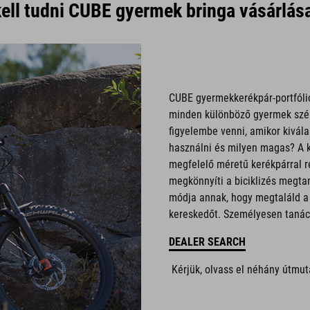
kell tudni CUBE gyermek bringa vásárlás
CUBE gyermekkerékpár-portfóli
minden különböző gyermek széle
figyelembe venni, amikor kivál
használni és milyen magas? A 
megfelelő méretű kerékpárral r
megkönnyíti a biciklizés megta
módja annak, hogy megtaláld a
kereskedőt. Személyesen tanács
DEALER SEARCH
Kérjük, olvass el néhány útmut