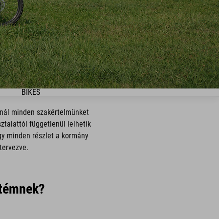
BIKES
-nál minden szakértelmünket
talattól függetlenül lelhetik
ogy minden részlet a kormány
tervezve.
etémnek?