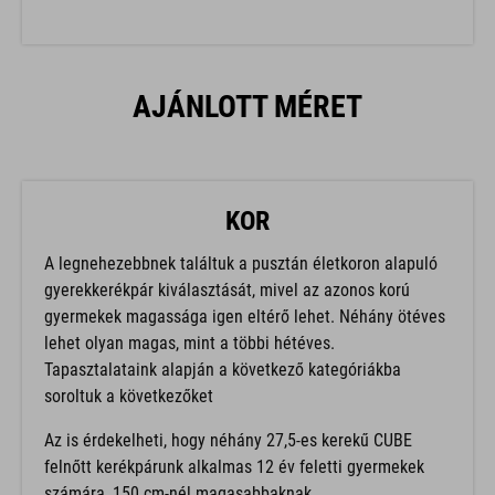
AJÁNLOTT MÉRET
KOR
A legnehezebbnek találtuk a pusztán életkoron alapuló
gyerekkerékpár kiválasztását, mivel az azonos korú
gyermekek magassága igen eltérő lehet. Néhány ötéves
lehet olyan magas, mint a többi hétéves.
Tapasztalataink alapján a következő kategóriákba
soroltuk a következőket
Az is érdekelheti, hogy néhány 27,5-es kerekű CUBE
felnőtt kerékpárunk alkalmas 12 év feletti gyermekek
számára, 150 cm-nél magasabbaknak.