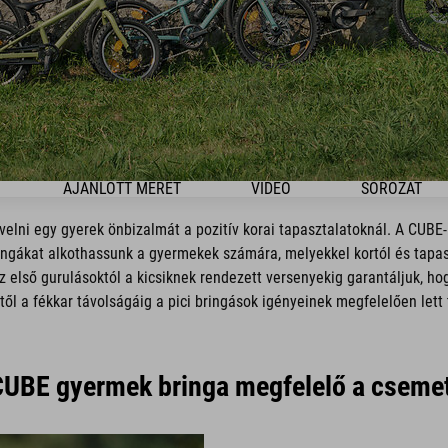
AJÁNLOTT MÉRET
VIDEO
SOROZAT
elni egy gyerek önbizalmát a pozitív korai tapasztalatoknál. A CUBE
ingákat alkothassunk a gyermekek számára, melyekkel kortól és tapasz
 első gurulásoktól a kicsiknek rendezett versenyekig garantáljuk, h
től a fékkar távolságáig a pici bringások igényeinek megfelelően lett 
CUBE gyermek bringa megfelelő a csem