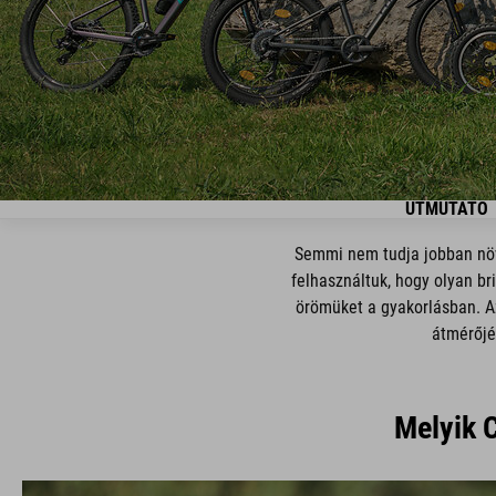
ÚTMUTATÓ
Semmi nem tudja jobban növ
felhasználtuk, hogy olyan br
örömüket a gyakorlásban. Az
átmérőjé
Melyik 