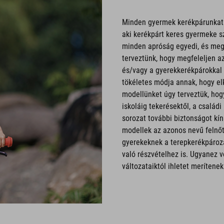
Minden gyermek kerékpárunkat u
aki kerékpárt keres gyermeke s
minden apróság egyedi, és meg
terveztünk, hogy megfeleljen a
és/vagy a gyerekkerékpárokka
tökéletes módja annak, hogy el
modellünket úgy terveztük, hog
iskoláig tekerésektől, a család
sorozat további biztonságot kín
modellek az azonos nevű felnőt
gyerekeknek a terepkerékpározá
való részvételhez is. Ugyanez v
változataiktól ihletet merítenek 