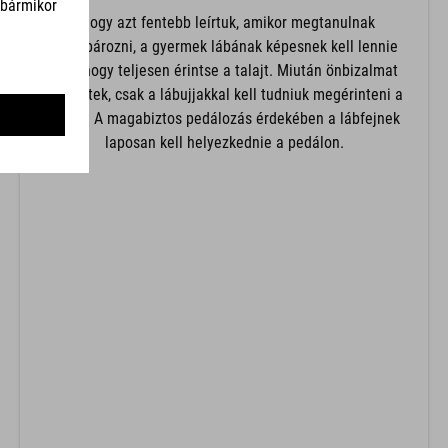
Ahogy azt fentebb leírtuk, amikor megtanulnak
kerékpározni, a gyermek lábának képesnek kell lennie
arra, hogy teljesen érintse a talajt. Miután önbizalmat
szereztek, csak a lábujjakkal kell tudniuk megérinteni a
földet. A magabiztos pedálozás érdekében a lábfejnek
laposan kell helyezkednie a pedálon.