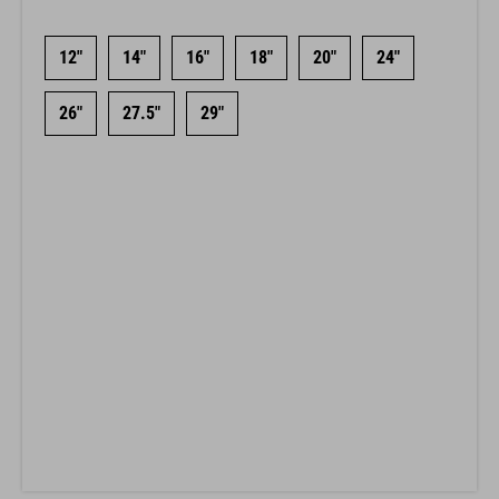
12"
14"
16"
18"
20"
24"
26"
27.5"
29"