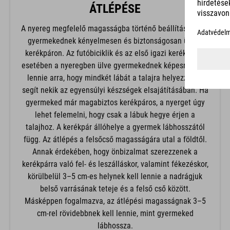
ÁTLÉPÉSE
A nyereg megfelelő magasságba történő beállítása segít
gyermekednek kényelmesen és biztonságosan ülni a
kerékpáron. Az futóbiciklik és az első igazi kerékpárok
esetében a nyeregben ülve gyermekednek képesnek kell
lennie arra, hogy mindkét lábát a talajra helyezze. Ez
segít nekik az egyensúlyi készségek elsajátításában. Ha
gyermeked már magabiztos kerékpáros, a nyerget úgy
lehet felemelni, hogy csak a lábuk hegye érjen a
talajhoz. A kerékpár állóhelye a gyermek lábhosszától
függ. Az átlépés a felsőcső magasságára utal a földtől.
Annak érdekében, hogy önbizalmat szerezzenek a
kerékpárra való fel- és leszálláskor, valamint fékezéskor,
körülbelül 3–5 cm-es helynek kell lennie a nadrágjuk
belső varrásának teteje és a felső cső között.
Másképpen fogalmazva, az átlépési magasságnak 3–5
cm-rel rövidebbnek kell lennie, mint gyermeked
lábhossza.