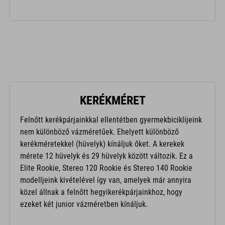
KERÉKMÉRET
Felnőtt kerékpárjainkkal ellentétben gyermekbiciklijeink
nem különböző vázméretűek. Ehelyett különböző
kerékméretekkel (hüvelyk) kínáljuk őket. A kerekek
mérete 12 hüvelyk és 29 hüvelyk között változik. Ez a
Elite Rookie, Stereo 120 Rookie és Stereo 140 Rookie
modelljeink kivételével így van, amelyek már annyira
közel állnak a felnőtt hegyikerékpárjainkhoz, hogy
ezeket két junior vázméretben kínáljuk.