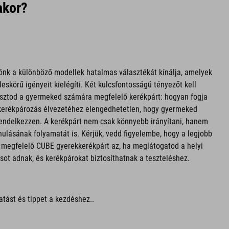
akor?
ónk a különböző modellek hatalmas választékát kínálja, amelyek
skörű igényeit kielégíti. Két kulcsfontosságú tényezőt kell
asztod a gyermeked számára megfelelő kerékpárt: hogyan fogja
kerékpározás élvezetéhez elengedhetetlen, hogy gyermeked
endelkezzen. A kerékpárt nem csak könnyebb irányítani, hanem
nulásának folyamatát is. Kérjük, vedd figyelembe, hogy a legjobb
 megfelelő CUBE gyerekkerékpárt az, ha meglátogatod a helyi
ot adnak, és kerékpárokat biztosíthatnak a teszteléshez.
atást és tippet a kezdéshez..