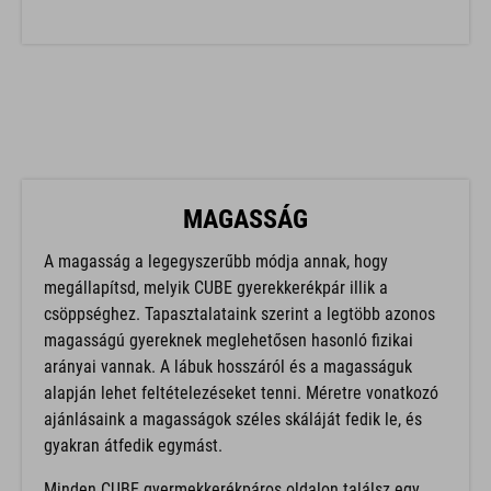
MAGASSÁG
A magasság a legegyszerűbb módja annak, hogy
megállapítsd, melyik CUBE gyerekkerékpár illik a
csöppséghez. Tapasztalataink szerint a legtöbb azonos
magasságú gyereknek meglehetősen hasonló fizikai
arányai vannak. A lábuk hosszáról és a magasságuk
alapján lehet feltételezéseket tenni. Méretre vonatkozó
ajánlásaink a magasságok széles skáláját fedik le, és
gyakran átfedik egymást.
Minden CUBE gyermekkerékpáros oldalon találsz egy