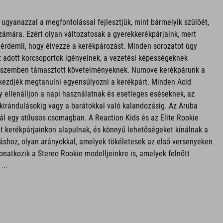
gyanazzal a megfontolással fejlesztjük, mint bármelyik szülőét,
zámára. Ezért olyan változatosak a gyerekkerékpárjaink, mert
érdemli, hogy élvezze a kerékpározást. Minden sorozatot úgy
z adott korcsoportok igényeinek, a vezetési képességeknek
l szemben támasztott követelményeknek. Numove kerékpárunk a
kezdjék megtanulni egyensúlyozni a kerékpárt. Minden Acid
y ellenálljon a napi használatnak és esetleges eséseknek, az
i kirándulásokig vagy a barátokkal való kalandozásig. Az Aruba
ál egy stílusos csomagban. A Reaction Kids és az Elite Rookie
t kerékpárjainkon alapulnak, és könnyű lehetőségeket kínálnak a
shoz, olyan arányokkal, amelyek tökéletesek az első versenyeken
onatkozik a Stereo Rookie modelljeinkre is, amelyek felnőtt
...