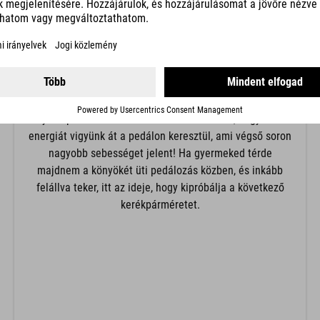
A térd helyzetét a nyereg magassága határozza meg.
Kezdőknek az alacsonyabb nyeregmagasságot
javasoljuk, így erősebb hajlítást a térdben, hogy nehéz
helyzetben könnyen le tudják tenni a lábukat. A
felnőttek és a magabiztosabb gyermekek addig
emelhetik a nyerget, amíg a térd szinte teljesen ki nem
nyúlik pedálozás közben. Ez lehetővé teszi, hogy több
energiát vigyünk át a pedálon keresztül, ami végső soron
nagyobb sebességet jelent! Ha gyermeked térde
majdnem a könyökét üti pedálozás közben, és inkább
felállva teker, itt az ideje, hogy kipróbálja a következő
kerékpárméretet.