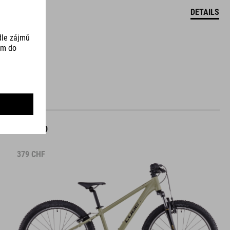
DETAILS
ACID 240
379
CHF