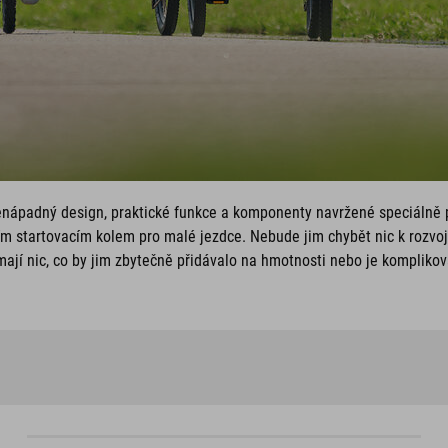
nápadný design, praktické funkce a komponenty navržené speciálně 
ním startovacím kolem pro malé jezdce. Nebude jim chybět nic k rozvoj
ají nic, co by jim zbytečně přidávalo na hmotnosti nebo je komplikoval