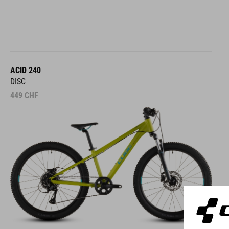
ACID 240
DISC
449
CHF