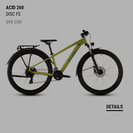
ACID 260
DISC FE
599
CHF
DETAILS