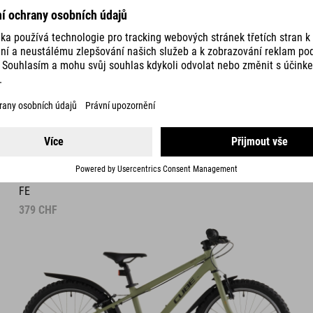
DETAILS
ACID 200
FE
379
CHF