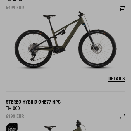
6499
EUR
DETAILS
STEREO HYBRID ONE77 HPC
TM 800
6199
EUR