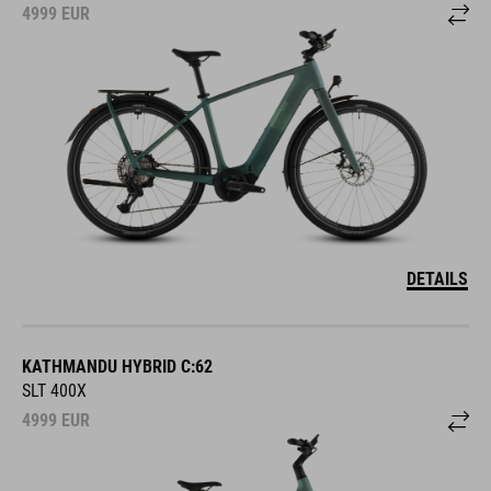
4999
EUR
DETAILS
KATHMANDU HYBRID C:62
SLT 400X
4999
EUR