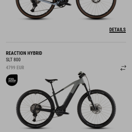
DETAILS
REACTION HYBRID
SLT 800
4799
EUR