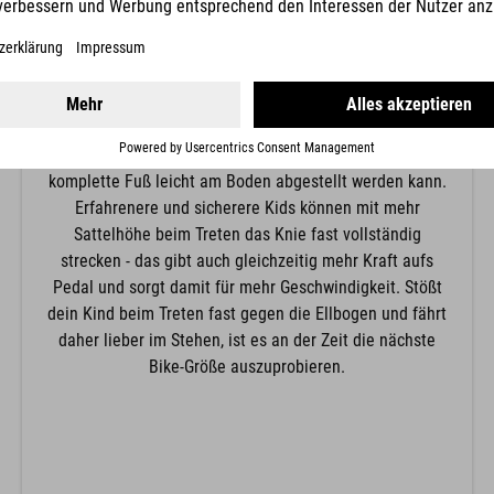
KNIEPOSITION
Die Knieposition ergibt sich aus der Sattelhöhe: Für
Anfänger empfiehlt sich hier eine gebeugtere
Knieposition, damit im Notfall auch wirklich der
komplette Fuß leicht am Boden abgestellt werden kann.
Erfahrenere und sicherere Kids können mit mehr
Sattelhöhe beim Treten das Knie fast vollständig
strecken - das gibt auch gleichzeitig mehr Kraft aufs
Pedal und sorgt damit für mehr Geschwindigkeit. Stößt
dein Kind beim Treten fast gegen die Ellbogen und fährt
daher lieber im Stehen, ist es an der Zeit die nächste
Bike-Größe auszuprobieren.