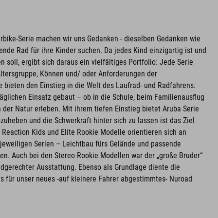
erbike-Serie machen wir uns Gedanken - dieselben Gedanken wie
nde Rad für ihre Kinder suchen. Da jedes Kind einzigartig ist und
soll, ergibt sich daraus ein vielfältiges Portfolio: Jede Serie
Altersgruppe, Können und/ oder Anforderungen der
bieten den Einstieg in die Welt des Laufrad- und Radfahrens.
täglichen Einsatz gebaut – ob in die Schule, beim Familienausflug
der Natur erleben. Mit ihrem tiefen Einstieg bietet Aruba Serie
zuheben und die Schwerkraft hinter sich zu lassen ist das Ziel
e Reaction Kids und Elite Rookie Modelle orientieren sich an
jeweiligen Serien – Leichtbau fürs Gelände und passende
nen. Auch bei den Stereo Rookie Modellen war der „große Bruder“
indgerechter Ausstattung. Ebenso als Grundlage diente die
es für unser neues -auf kleinere Fahrer abgestimmtes- Nuroad