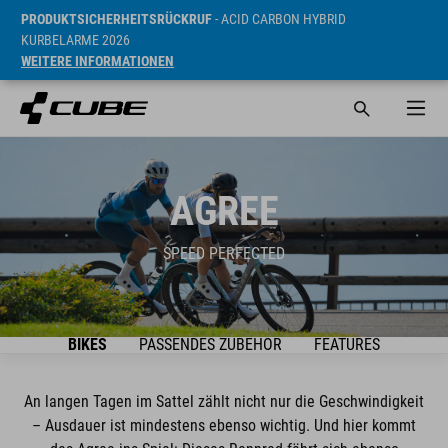
PRODUKTSICHERHEITSRÜCKRUF
- ACID CARBON HYBRID
KURBELARME 2026
WEITERE INFORMATIONEN
AGREE
SPEED PERFECTED
BIKES
PASSENDES ZUBEHÖR
FEATURES
An langen Tagen im Sattel zählt nicht nur die Geschwindigkeit
– Ausdauer ist mindestens ebenso wichtig. Und hier kommt