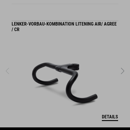
LENKER-VORBAU-KOMBINATION LITENING AIR/ AGREE
S
/ CR
DETAILS