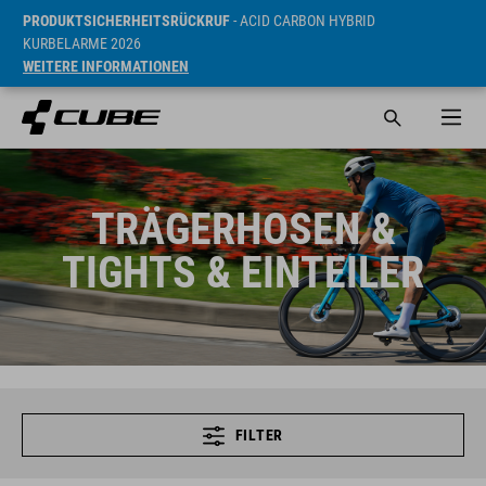
PRODUKTSICHERHEITSRÜCKRUF
- ACID CARBON HYBRID
KURBELARME 2026
WEITERE INFORMATIONEN
TRÄGERHOSEN &
TIGHTS & EINTEILER
FILTER