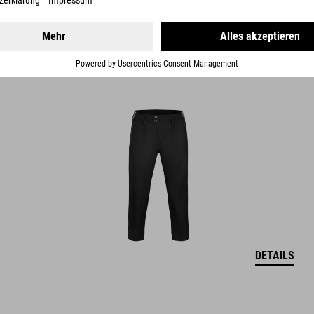
ROAD/XC WS CROPPED PANTS
69.95
EUR
DETAILS