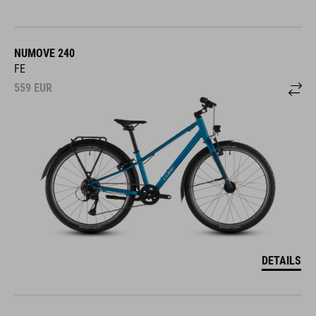
NUMOVE 240
FE
559
EUR
DETAILS