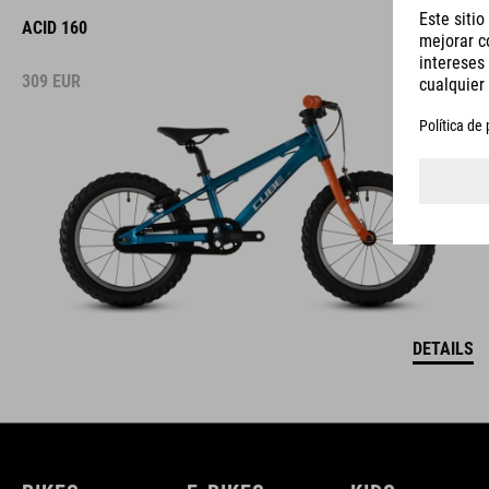
ACID 160
309
EUR
DETAILS