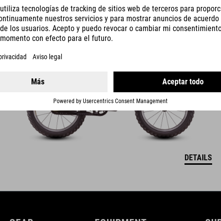
ACID 160
309
EUR
DETAILS