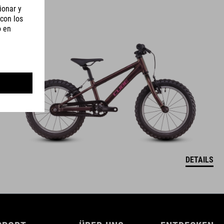
ACID 160
309
EUR
DETAILS