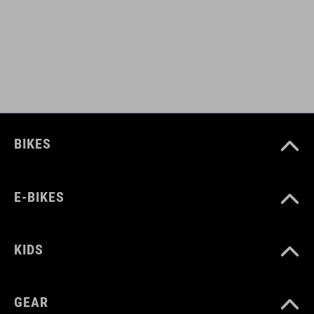
Leuchtenhalterung
reflektierende Elemente
Mesh Rückensystem
Karabinerhaken
BIKES
ARTIKELNUMMER
E-BIKES
12114
KIDS
FARBE
blue'n'black
GEAR