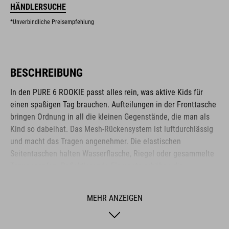
HÄNDLERSUCHE
*Unverbindliche Preisempfehlung
BESCHREIBUNG
In den PURE 6 ROOKIE passt alles rein, was aktive Kids für
einen spaßigen Tag brauchen. Aufteilungen in der Fronttasche
bringen Ordnung in all die kleinen Gegenstände, die man als
Kind so dabeihat. Das Mesh-Rückensystem ist luftdurchlässig
und macht das Tragen angenehmer. Die elastischen
Seitentaschen halten Wasserflasche, Riegel oder gesammelte
Tannenzapfen. Reflektierende Elemente erhöhen die
Sichtbarkeit und somit auch die Sicherheit im Straßenverkehr.
Smartes Feature: In den Brustgurt ist eine Signalpfeife
MEHR ANZEIGEN
eingebaut.