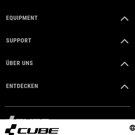
GEWICHT
EQUIPMENT
360g
SUPPORT
MATERIAL
Polyester
ÜBER UNS
VOLUMEN
ENTDECKEN
6 Liter