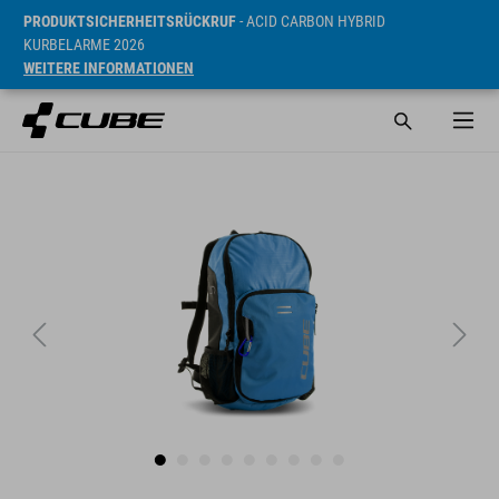
PRODUKTSICHERHEITSRÜCKRUF
- ACID CARBON HYBRID
KURBELARME 2026
WEITERE INFORMATIONEN
UVP* 39.95 EUR