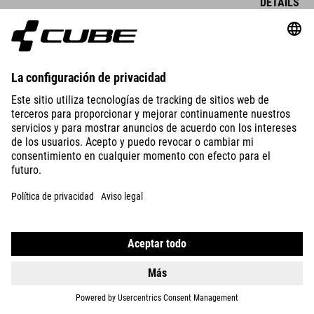
DETAILS
STECKSCHUTZBLECHSET GRAVEL 28"
DETAILS
STECKSCHUTZBLECH VANE VORNE 27,5"
19.95
EUR