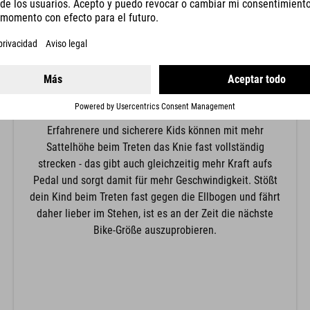
KNIEPOSITION
Die Knieposition ergibt sich aus der Sattelhöhe: Für
Anfänger empfiehlt sich hier eine gebeugtere
Knieposition, damit im Notfall auch wirklich der
komplette Fuß leicht am Boden abgestellt werden kann.
Erfahrenere und sicherere Kids können mit mehr
Sattelhöhe beim Treten das Knie fast vollständig
strecken - das gibt auch gleichzeitig mehr Kraft aufs
Pedal und sorgt damit für mehr Geschwindigkeit. Stößt
dein Kind beim Treten fast gegen die Ellbogen und fährt
daher lieber im Stehen, ist es an der Zeit die nächste
Bike-Größe auszuprobieren.