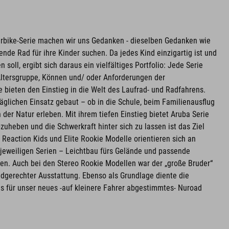
erbike-Serie machen wir uns Gedanken - dieselben Gedanken wie
nde Rad für ihre Kinder suchen. Da jedes Kind einzigartig ist und
soll, ergibt sich daraus ein vielfältiges Portfolio: Jede Serie
Altersgruppe, Können und/ oder Anforderungen der
bieten den Einstieg in die Welt des Laufrad- und Radfahrens.
täglichen Einsatz gebaut – ob in die Schule, beim Familienausflug
der Natur erleben. Mit ihrem tiefen Einstieg bietet Aruba Serie
zuheben und die Schwerkraft hinter sich zu lassen ist das Ziel
e Reaction Kids und Elite Rookie Modelle orientieren sich an
jeweiligen Serien – Leichtbau fürs Gelände und passende
nen. Auch bei den Stereo Rookie Modellen war der „große Bruder“
indgerechter Ausstattung. Ebenso als Grundlage diente die
es für unser neues -auf kleinere Fahrer abgestimmtes- Nuroad