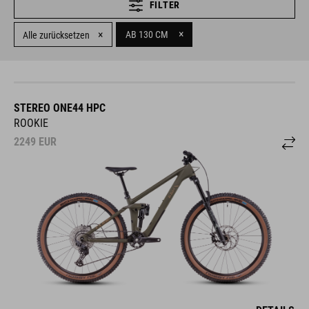
FILTER
×
×
AB 130 CM
Alle zurücksetzen
STEREO ONE44 HPC
ROOKIE
2249
EUR