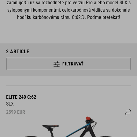
zamiluje!Či už sa rozhodnete pre verziu Pro alebo model SLX s
vylepšenými komponentmi, celokarbónová vidlica sa dokonale
hodí ku karbónovému rámu C:62®. Poďme pretekať!
2
ARTICLE
FILTROVAŤ
ELITE 240 C:62
SLX
2399
EUR