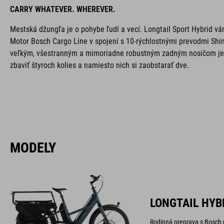
CARRY WHATEVER. WHEREVER.
Mestská džungľa je o pohybe ľudí a vecí. Longtail Sport Hybrid v
Motor Bosch Cargo Line v spojení s 10-rýchlostnými prevodmi Shi
veľkým, všestranným a mimoriadne robustným zadným nosičom je
zbaviť štyroch kolies a namiesto nich si zaobstarať dve.
MODELY
LONGTAIL HYBR
Rodinná preprava s Bosch