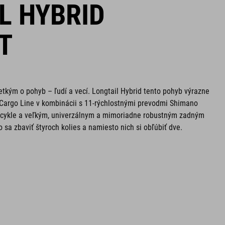
L HYBRID
T
etkým o pohyb – ľudí a vecí. Longtail Hybrid tento pohyb výrazne
Cargo Line v kombinácii s 11-rýchlostnými prevodmi Shimano
bicykle a veľkým, univerzálnym a mimoriadne robustným zadným
 sa zbaviť štyroch kolies a namiesto nich si obľúbiť dve.