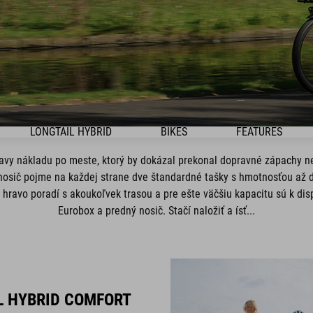
LONGTAIL HYBRID
BIKES
FEATURES
ravy nákladu po meste, ktorý by dokázal prekonal dopravné zápachy ne
osič pojme na každej strane dve štandardné tašky s hmotnosťou až 
hravo poradí s akoukoľvek trasou a pre ešte väčšiu kapacitu sú k disp
Eurobox a predný nosič. Stačí naložiť a ísť...
L HYBRID COMFORT