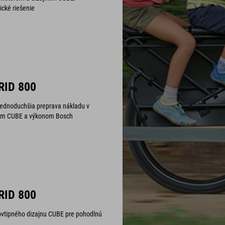
ické riešenie
RID 800
a jednoduchšia preprava nákladu v
nom CUBE a výkonom Bosch
RID 800
ôvtipného dizajnu CUBE pre pohodlnú