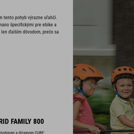
ám tento pohyb výrazne uľahčí.
mano špecifickými pre ebike a
 len ďalším dôvodom, prečo sa
ID FAMILY 800
 motorom a dizajnom CUBE: