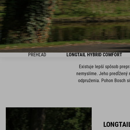
PREHĽAD
LONGTAIL HYBRID COMFORT
Existuje lepší spôsob prep
nemyslíme. Jeho predĺžený n
odpruženia. Pohon Bosch si 
LONGTAI