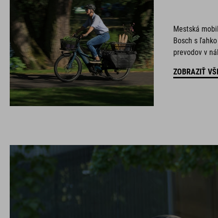
Mestská mobil
Bosch s ľahk
prevodov v náb
ZOBRAZIŤ VŠ