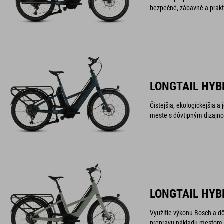
bezpečné, zábavné a prakt
LONGTAIL HYB
Čistejšia, ekologickejšia 
meste s dôvtipným dizaj
LONGTAIL HYB
Využitie výkonu Bosch a d
prepravu nákladu mestom