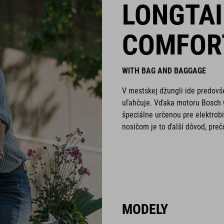
LONGTAI
COMFOR
WITH BAG AND BAGGAGE
V mestskej džungli ide predovš
uľahčuje. Vďaka motoru Bosch 
špeciálne určenou pre elektro
nosičom je to ďalší dôvod, prečo
MODELY