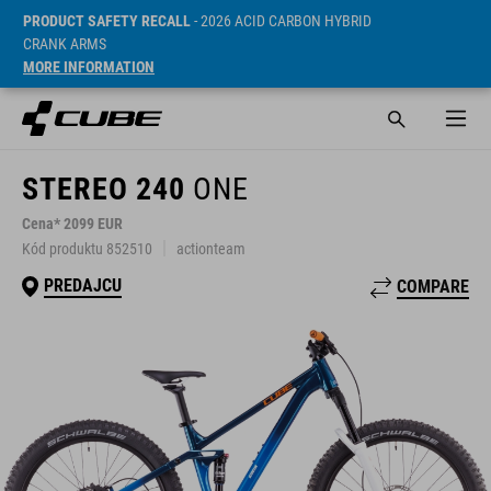
PRODUCT SAFETY RECALL
- 2026 ACID CARBON HYBRID
CRANK ARMS
MORE INFORMATION
STEREO 240
ONE
Cena* 2099 EUR
Kód produktu 852510
actionteam
PREDAJCU
COMPARE