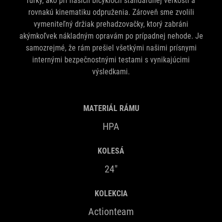
rúrky, ako pri našich bicykloch štandardnej veľkosti a
rovnakú kinematiku odpruženia. Zároveň sme zvolili
vymeniteľný držiak prehadzovačky, ktorý zabráni
akýmkoľvek nákladným opravám po prípadnej nehode. Je
samozrejmé, že rám prešiel všetkými našimi prísnymi
internými bezpečnostnými testami s vynikajúcimi
výsledkami.
MATERIÁL RÁMU
HPA
KOLESÁ
24"
KOLEKCIA
Actionteam