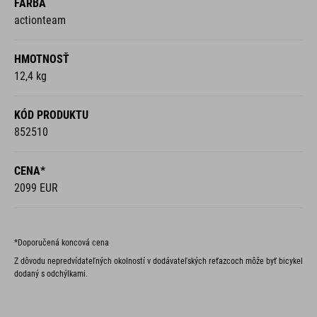
FARBA
actionteam
HMOTNOSŤ
12,4 kg
KÓD PRODUKTU
852510
CENA*
2099 EUR
*Doporučená koncová cena
Z dôvodu nepredvídateľných okolností v dodávateľských reťazcoch môže byť bicykel
dodaný s odchýlkami.