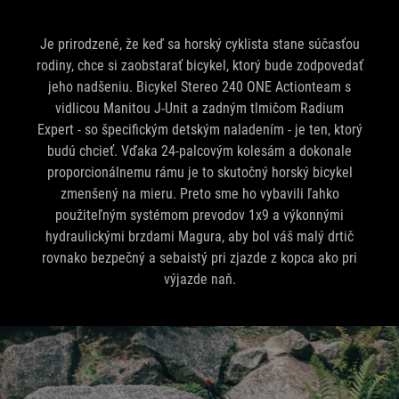
Je prirodzené, že keď sa horský cyklista stane súčasťou
rodiny, chce si zaobstarať bicykel, ktorý bude zodpovedať
jeho nadšeniu. Bicykel Stereo 240 ONE Actionteam s
vidlicou Manitou J-Unit a zadným tlmičom Radium
Expert - so špecifickým detským naladením - je ten, ktorý
budú chcieť. Vďaka 24-palcovým kolesám a dokonale
proporcionálnemu rámu je to skutočný horský bicykel
zmenšený na mieru. Preto sme ho vybavili ľahko
použiteľným systémom prevodov 1x9 a výkonnými
hydraulickými brzdami Magura, aby bol váš malý drtič
rovnako bezpečný a sebaistý pri zjazde z kopca ako pri
výjazde naň.