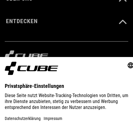
GEWICHT
ENTDECKEN
110 g
MATERIAL
Polyester
IMPRESSUM
DATENSCHUTZ
EU DATA ACT
PRESSE
B2B
VOLUMEN
ÖSTERREICH
DEUTSCH
2 Liter
© 2026
Privatsphäre-Einstellungen