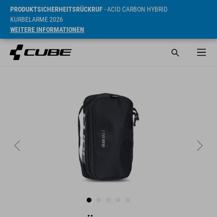
PRODUKTSICHERHEITSRÜCKRUF
- ACID CARBON HYBRID
KURBELARME 2026
WEITERE INFORMATIONEN
UVP* 19.95 EUR