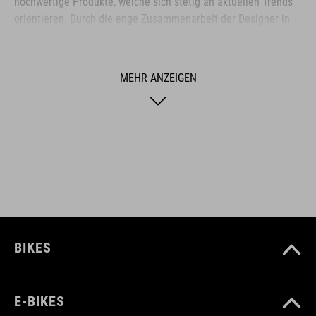
hochwertige Produkte, welche sich stetig an aktuellen Trends
orientieren. Durch die enge Zusammenarbeit der Designer in
der Entwicklung von Accessoires und Bikes, sind die Produkte
perfekt aufeinander abgestimmt und generieren die beste
Kombination aus Design, Technik und Usability.
MEHR ANZEIGEN
ARTIKELNUMMER
16095
FARBE
black
BIKES
E-BIKES